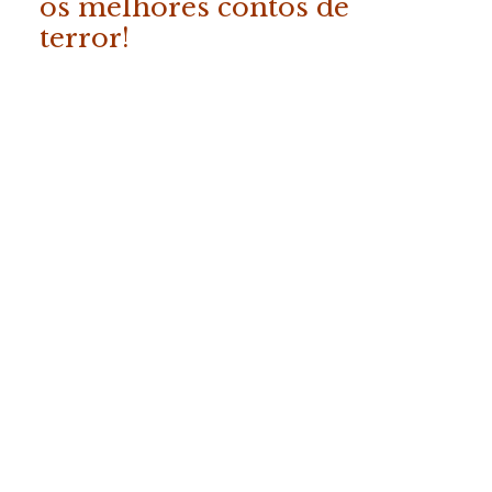
os melhores contos de
terror!
ADICIONAR
«Os Melhores Contos da
Fábrica do Terror – Vol. 2»
COMPRAR
19.50
€
(com IVA)