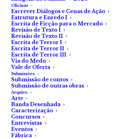
A amendoeira floria. Era fevereiro. As humildes
Oficinas
pétalas mostravam uma beleza pudica, contrariando o
Escrever Diálogos e Cenas de Ação
Estrutura e Enredo I
frio da tarde e um céu esquecido por Deus. O tronco
Escrita de Ficção para o Mercado
áspero da árvore aconchegava um homem, amarrado
Revisão de Texto I
Revisão de Texto II
por uma corda sem escrúpulos. Estava na posição do
Escrita de Terror I
salvador, de braços abertos e mãos pregadas aos
Escrita de Terror II
galhos.
Escrita de Terror III
Via do Medo
Vale de Oferta
Faltavam-lhe as pálpebras. Foram cortes precisos de
Submissões
um bisturi sem piedade. O sangue enchia-lhe a cara,
Submissão de contos
mas corria pelos lados e obrigava, assim, aos olhos
Submissão de outras obras
Arquivo
escancarados uma visão clara. Em frente dele, o
Arte
mestre do escalpelo e uma criança sentada numa
Banda Desenhada
Caracterização
cadeira de palha. Era ela que dirigia esta cena
Concursos
macabra.
Entrevistas
Eventos
Ordenou despelar o peito do prisioneiro. Queria vê-lo
Fábrica