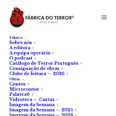
Fábrica
Sobre nós
A editora
A equipa operária
O podcast
Catálogo de Terror Português
Consignação de obras
Clube de leitura — 2026
Obras
Contos
Microcontos
A Amendoeira
Palavra6
Videoteca — Curtas
Imagem da Semana
de Ricardo Alfaia
Imagem da Semana — 2025
Imagem da Semana — 2024