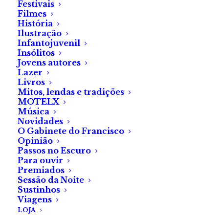
Festivais
do Zoom), abordam-se, entre vários tópicos, as
Filmes
História
principais técnicas e temas associados ao terror, a
Ilustração
construção de personagens e diversas referências de
Infantojuvenil
relevo literário, equilibrando sempre a teoria e a
Insólitos
Jovens autores
prática.
Lazer
Livros
Não importa se já é adepto deste género, se já tem
Mitos, lendas e tradições
MOTELX
um repertório de escrita ou se vem apenas à
Música
descoberta do que o terror tem para oferecer como
Novidades
expressão literária. No escuro, somos todos iguais.
O Gabinete do Francisco
Opinião
Passos no Escuro
Para ouvir
Premiados
OPINIÕES
Sessão da Noite
Sustinhos
Viagens
LOJA