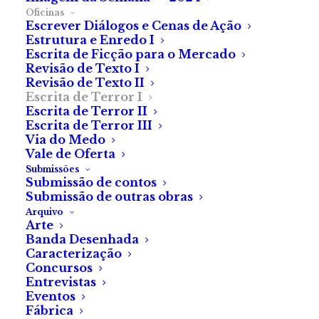
Oficinas
Escrever Diálogos e Cenas de Ação
Estrutura e Enredo I
Escrita de Ficção para o Mercado
Revisão de Texto I
Revisão de Texto II
Escrita de Terror I
Escrita de Terror II
Escrita de Terror III
Via do Medo
Vale de Oferta
DESCRIÇÃO
Submissões
Submissão de contos
Submissão de outras obras
Arquivo
O primeiro nível da oficina de Escrita de Terror,
Arte
Banda Desenhada
ministrado pelo escritor Pedro Lucas Martins, tem
Caracterização
como objetivo fazer uma introdução à escrita de terror
Concursos
Entrevistas
e às suas muitas particularidades.
Eventos
Fábrica
Nesta oficina de dez horas (
online
, realizada através