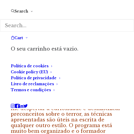
«A oficina Escrita de Terror I vem mostrar-
nos que terror é muito mais do que pregar
Search
sustos. Está bem estruturada e equilibra
teoria e prática. As sessões são muito bem
preenchidas e são abordadas tanto
questões gerais como mais específicas e
técnicas, não esquecendo as referências
Cart
literárias (e não só) dentro do género.
O seu carrinho está vazio.
Assim, desperta-nos a curiosidade para
querermos aprender mais. Recomendo.»
Política de cookies
Alexandra Duarte
Cookie policy (EU)
Política de privacidade
Livro de reclamações
Termos e condições
«Excelente iniciativa! Participei na oficina
de Escrita de Terror, sem conhecimento
nenhum sobre o assunto. Porém, além de
me despertar a curiosidade e desmistificar
preconceitos sobre o terror, as técnicas
apresentadas são úteis na escrita de
qualquer outro estilo. O programa está
muito bem organizado e o formador