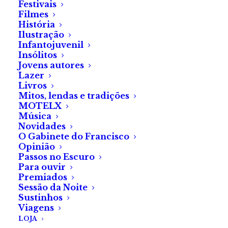
Festivais
Categoria
Via do medo
da
Filmes
Fábrica
História
Ilustração
do
Infantojuvenil
Share
Terror
Insólitos
Jovens autores
-
Lazer
Via
Livros
do
Mitos, lendas e tradições
MOTELX
medo
DESCRIÇÃO
Música
(Uma
Novidades
O Gabinete do Francisco
sessão)
DESCRIÇÃO
Opinião
Passos no Escuro
Vale de oferta da Fábrica do Terror – Via do medo
Para ouvir
Premiados
(Uma sessão)
Sessão da Noite
Sustinhos
Viagens
LOJA