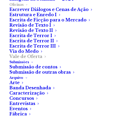
Oficinas
Escrever Diálogos e Cenas de Ação
19.00
€
Estrutura e Enredo I
(com IVA)
Escrita de Ficção para o Mercado
Revisão de Texto I
Este vale de oferta pode ser usado para qualquer
Revisão de Texto II
uma das sessões da Via do Medo.
Escrita de Terror I
Escrita de Terror II
Basta enviar-nos
e-mail
para
contacto@fabrica-do-
Escrita de Terror III
Via do Medo
terror.com
com este vale em anexo, indicando a
Vale de Oferta
sessão pretendida e um endereço de
e-mail
para
Submissões
contacto, para o qual enviaremos as informações de
Submissão de contos
Submissão de outras obras
acesso à sessão.
Arquivo
Arte
Quantidade
Banda Desenhada
ADICIONAR
de
Caracterização
Concursos
Vale
Entrevistas
de
Eventos
Fábrica
oferta