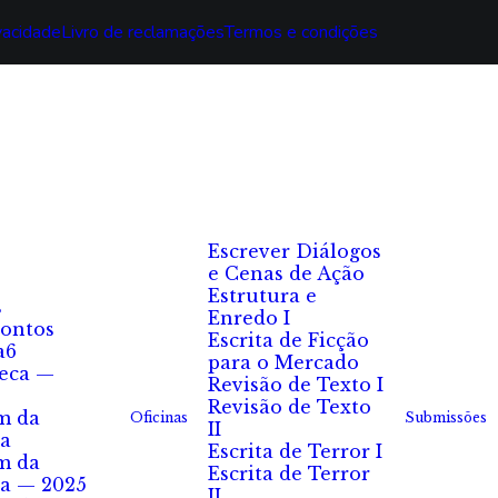
ivacidade
Livro de reclamações
Termos e condições
Escrever Diálogos
e Cenas de Ação
Estrutura e
s
Enredo I
ontos
Escrita de Ficção
a6
para o Mercado
eca —
Revisão de Texto I
Revisão de Texto
m da
Oficinas
Submissões
II
a
Escrita de Terror I
m da
Escrita de Terror
a — 2025
II