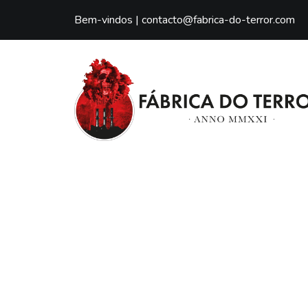
Bem-vindos |
contacto@fabrica-do-terror.com