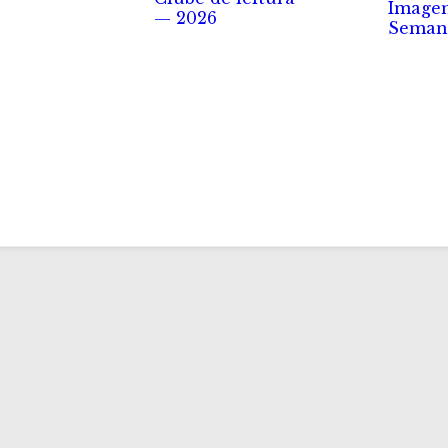
Image
— 2026
Seman