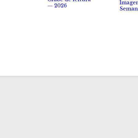
Image
— 2026
Seman