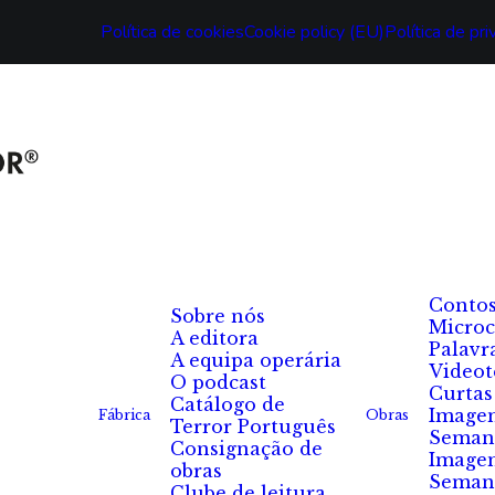
Política de cookies
Cookie policy (EU)
Política de pr
Conto
Sobre nós
Microc
A editora
Palavr
A equipa operária
Videot
O podcast
Curtas
Catálogo de
Image
Fábrica
Obras
Terror Português
Seman
Consignação de
Image
obras
Seman
Clube de leitura