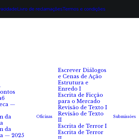
ivacidade
Livro de reclamações
Termos e condições
Escrever Diálogos
e Cenas de Ação
Estrutura e
s
Enredo I
ontos
Escrita de Ficção
a6
para o Mercado
eca —
Revisão de Texto I
Revisão de Texto
m da
Oficinas
Submissões
II
a
Escrita de Terror I
m da
Escrita de Terror
a — 2025
II