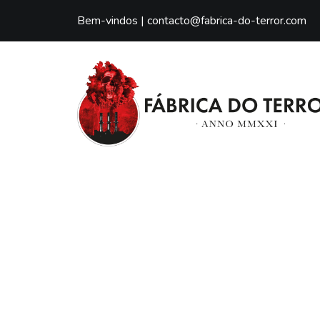
Bem-vindos |
contacto@fabrica-do-terror.com