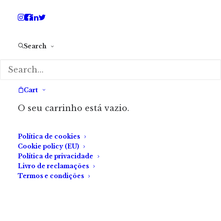
Artigo
by Fábrica do Terror
Oficinas — A Escrita de
Search
Terror II regressa!
Cart
O seu carrinho está vazio.
Política de cookies
Cookie policy (EU)
Política de privacidade
Livro de reclamações
Termos e condições
Artigo
by Fábrica do Terror