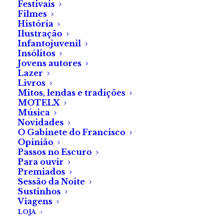
Festivais
Filmes
Artigo
História
Ilustração
by Fábrica do Terror
Infantojuvenil
Escrita de Ficção para o
Insólitos
Mercado – WRITE TO
Jovens autores
Lazer
MARKET
Livros
Mitos, lendas e tradições
MOTELX
Música
Novidades
O Gabinete do Francisco
Opinião
Passos no Escuro
Para ouvir
Premiados
Sessão da Noite
Sustinhos
Viagens
LOJA