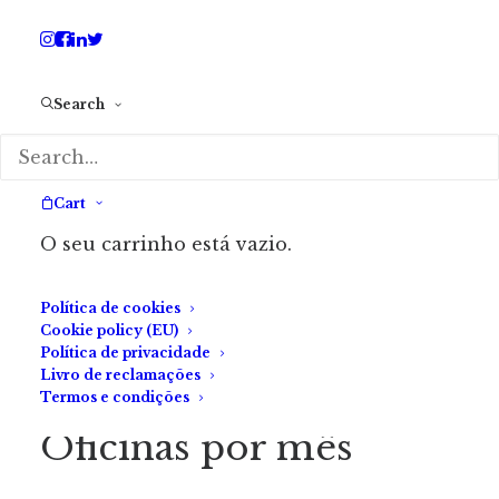
Search
Cart
O seu carrinho está vazio.
ADICIONAR
Oficina – Escrita de Terror I
Política de cookies
150.00
€
(com IVA)
Cookie policy (EU)
Política de privacidade
Livro de reclamações
Termos e condições
Oficinas por mês