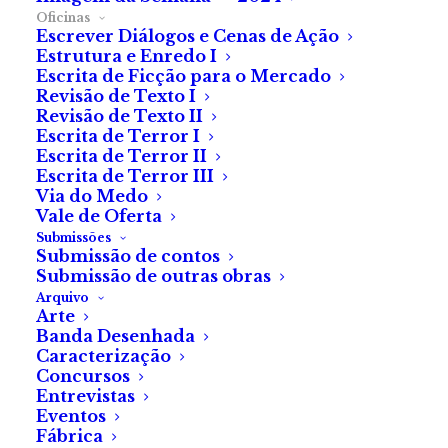
Oficinas
Escrever Diálogos e Cenas de Ação
Estrutura e Enredo I
Escrita de Ficção para o Mercado
Revisão de Texto I
Revisão de Texto II
Escrita de Terror I
Escrita de Terror II
Escrita de Terror III
Via do Medo
ADICIONAR
REVISÃO DE TEXTO II
175.00
€
(com IVA)
Vale de Oferta
Submissões
Submissão de contos
Submissão de outras obras
Arquivo
Arte
Banda Desenhada
Caracterização
Concursos
Entrevistas
Eventos
Fábrica