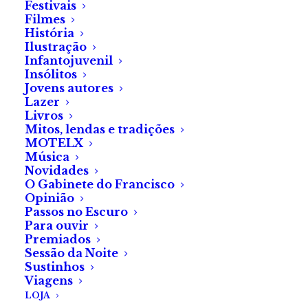
Festivais
Filmes
História
Ilustração
Infantojuvenil
Insólitos
Jovens autores
Lazer
Livros
Mitos, lendas e tradições
MOTELX
ADICIONAR
Oficina — Revisão de Texto I
Música
175.00
€
(com IVA)
Novidades
O Gabinete do Francisco
Opinião
Passos no Escuro
Para ouvir
Premiados
Sessão da Noite
Sustinhos
Viagens
LOJA