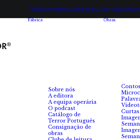
Política de cookies
Cookie policy (EU)
Política de pr
Fábrica
Obras
Conto
Sobre nós
Microc
A editora
Palavr
A equipa operária
Videot
O podcast
Curtas
Catálogo de
Image
Terror Português
Seman
Consignação de
Image
obras
Seman
Clube de leitura