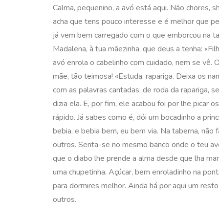
Calma, pequenino, a avó está aqui. Não chores, s
acha que tens pouco interesse e é melhor que p
já vem bem carregado com o que emborcou na tasc
Madalena, à tua mãezinha, que deus a tenha: «Fi
avó enrola o cabelinho com cuidado, nem se vê. 
mãe, tão teimosa! «Estuda, rapariga. Deixa os nam
com as palavras cantadas, de roda da rapariga, sem
dizia ela. E, por fim, ele acabou foi por lhe pica
rápido. Já sabes como é, dói um bocadinho a princí
bebia, e bebia bem, eu bem via. Na taberna, não 
outros. Senta-se no mesmo banco onde o teu avô 
que o diabo lhe prende a alma desde que lha man
uma chupetinha. Açúcar, bem enroladinho na pont
para dormires melhor. Ainda há por aqui um resto
outros.