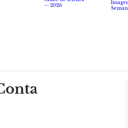
Image
— 2026
Seman
Conta