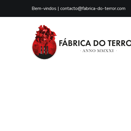
Bem-vindos |
contacto@fabrica-do-terror.com