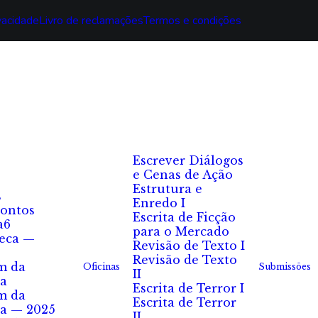
ivacidade
Livro de reclamações
Termos e condições
Escrever Diálogos
e Cenas de Ação
Estrutura e
s
Enredo I
ontos
Escrita de Ficção
a6
para o Mercado
eca —
Revisão de Texto I
Revisão de Texto
m da
Oficinas
Submissões
II
a
Escrita de Terror I
m da
Escrita de Terror
a — 2025
II