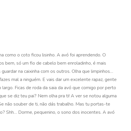
a como o coto ficou lisinho. A avó foi aprendendo. O
mos bem, só um fio de cabelo bem enroladinho, é mais
os guardar na caixinha com os outros. Olha que limpinhos…
fazes mal a ninguém. E vais dar um excelente rapaz, gente
 largo. Ficas de roda da saia da avó que comigo por perto
ue se diz teu pai? Nem olha pra ti! A ver se notou alguma
Se não souber de ti, não dás trabalho. Mas tu portas-te
nho? Shh… Dorme, pequenino, o sono dos inocentes. A avó