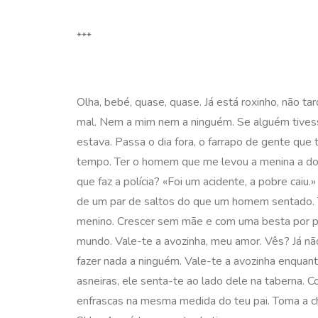
***
Olha, bebé, quase, quase. Já está roxinho, não ta
mal. Nem a mim nem a ninguém. Se alguém tivess
estava. Passa o dia fora, o farrapo de gente que
tempo. Ter o homem que me levou a menina a dorm
que faz a polícia? «Foi um acidente, a pobre caiu
de um par de saltos do que um homem sentado. T
menino. Crescer sem mãe e com uma besta por pa
mundo. Vale-te a avozinha, meu amor. Vês? Já não
fazer nada a ninguém. Vale-te a avozinha enquan
asneiras, ele senta-te ao lado dele na taberna
enfrascas na mesma medida do teu pai. Toma a ch