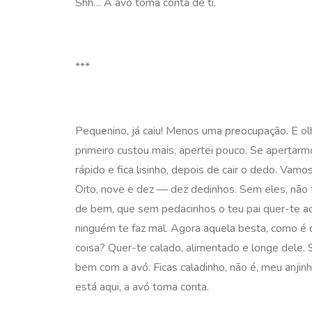
Shh… A avó toma conta de ti.
***
Pequenino, já caiu! Menos uma preocupação. E olh
primeiro custou mais, apertei pouco. Se apertar
rápido e fica lisinho, depois de cair o dedo. Vam
Oito, nove e dez — dez dedinhos. Sem eles, não 
de bem, que sem pedacinhos o teu pai quer-te ao
ninguém te faz mal. Agora aquela besta, como é q
coisa? Quer-te calado, alimentado e longe dele. 
bem com a avó. Ficas caladinho, não é, meu anji
está aqui, a avó toma conta.