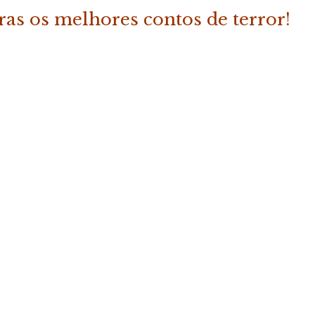
tras os melhores contos de terror!
ADICIONAR
 do Terror – Vol. 2»