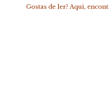
Gostas de ler? Aqui, encon
«Os Melhores Contos da Fábrica
COMPRAR
19.50
€
(com IVA)