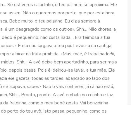
hh… Se estiveres caladinho, o teu pai nem se aproxima. Ele
ense assim. Não o queremos por perto, que por esta hora
a. Bebe muito, o teu paizinho. Eu dizia sempre à
lha, é um desgraçado como os outros». Shh… Não chores, a
O dedo é pequenino, não custa nada… Era teimosa a tua
oricos.» E ela não largava o teu pai. Levou-a na cantiga,
pre a bicar na fruta proibida. «Mas, mãe, é trabalhador!»,
r os miolos. Shh… A avó deixa bem apertadinho, para ser mais
pio, depois passa. Pois é, deixou-se levar, a tua mãe. Ele
fazia ele gazeta; todas as tardes, abancado ao lado dos
se alapava, sabes? Não o vais conhecer, já cá não está,
dei. Shh… Pronto, pronto. A avó embala no colinho e faz
a da fraldinha, como o meu bebé gosta. Vai benzidinha
 do porto do teu avô. Isto passa, pequenino, como os