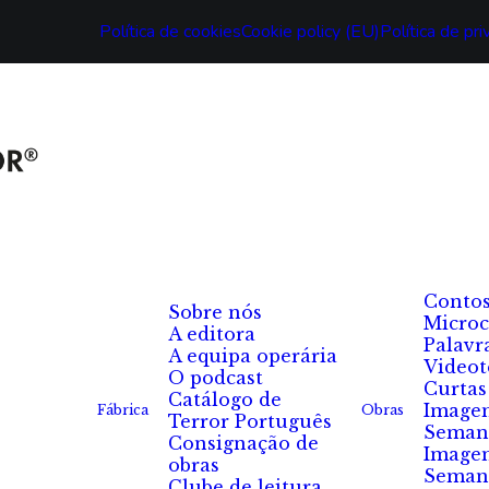
Política de cookies
Cookie policy (EU)
Política de pr
Conto
Sobre nós
Microc
A editora
Palavr
A equipa operária
Videot
O podcast
Curtas
Catálogo de
Image
Fábrica
Obras
Terror Português
Seman
Consignação de
Image
obras
Seman
Clube de leitura