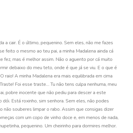
rda a cair. É o último, pequenino. Sem eles, não me fazes
e feito o mesmo ao teu pai, a minha Madalena ainda cá
 te fez, mas é melhor assim. Não o aguento por cá muito
ir debaixo do meu teto, onde é que já se viu. E o que é
.» O raio! A minha Madalena era mais equilibrada em cima
raste! Foi esse traste… Tu não tens culpa nenhuma, meu
i, pobre inocente que não pediu para descer a este
 dói. Está roxinho, sim senhora. Sem eles, não podes
to não souberes limpar o rabo. Assim que consigas dizer
. Começas com um copo de vinho doce e, em menos de nada,
upetinha, pequenino. Um cheirinho para dormires melhor.