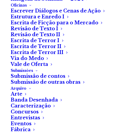
Oficinas
Escrever Diálogos e Cenas de Ação
Estrutura e Enredo I
Escrita de Ficção para o Mercado
Revisão de Texto I
Revisão de Texto II
Escrita de Terror I
Escrita de Terror II
Escrita de Terror III
Via do Medo
Vale de Oferta
Submissões
Submissão de contos
A Ferro e Fogo
Submissão de outras obras
Arquivo
Arte
de
Álvaro Oliveira
Banda Desenhada
Caracterização
Luz.
Concursos
Entrevistas
Eventos
Uma singular lâmpada pendia precariamente do teto
Fábrica