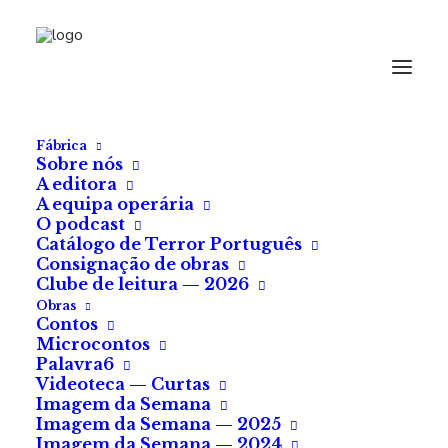
Fábrica
Sobre nós
A editora
A equipa operária
O podcast
Catálogo de Terror Português
Consignação de obras
Clube de leitura — 2026
Obras
Contos
Microcontos
Agónico
Palavra6
Videoteca — Curtas
Imagem da Semana
de Ondina Gaspar
Imagem da Semana — 2025
Imagem da Semana — 2024