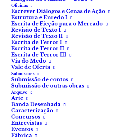
Oficinas
Escrever Diálogos e Cenas de Ação
A pele cai-me aos farrapos. As pálpebras colam-se e
Estrutura e Enredo I
Escrita de Ficção para o Mercado
a boca fica amarrada ao que resta de uma dentadura
Revisão de Texto I
gasta.
Revisão de Texto II
Escrita de Terror I
Sinto que este corpo já não me pertence.
Escrita de Terror II
Escrita de Terror III
Via do Medo
Preso a este leito, vislumbro as sombras que vão e
Vale de Oferta
vêm apressadas, ouço as vozes abafadas que nada
Submissões
me dizem.
Submissão de contos
Submissão de outras obras
Arquivo
Apenas resta a consciência.
Arte
Banda Desenhada
Espetam-me com o que parecem farpas acutilantes
Caracterização
que me ferem os órgãos.
Concursos
Entrevistas
Eventos
Aos poucos, deixo de sentir a dor e concentro-me,
Fábrica