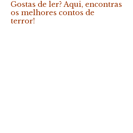
Gostas de ler? Aqui, encontras
os melhores contos de
terror!
ADICIONAR
«Os Melhores Contos da
Fábrica do Terror – Vol. 2»
COMPRAR
19.50
€
(com IVA)