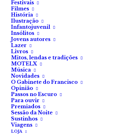
alheio ao soro que me corre pelas veias. Não sei para
Festivais
Filmes
quê prolongar isto.
História
Ilustração
Anestesiado, constato que sou cadáver. Consigo ainda
Infantojuvenil
ouvir o afiar dos instrumentos, e as vozes, novamente:
Insólitos
Jovens autores
Lazer
— Uma espécie nova, que emocionante! Por onde é
Livros
que começamos a autópsia?
Mitos, lendas e tradições
MOTELX
Música
Novidades
O Gabinete do Francisco
*Este texto foi redigido segundo o Acordo
Opinião
Ortográfico de 1945
Passos no Escuro
Para ouvir
Premiados
Sessão da Noite
SOBRE A AUTORA
Sustinhos
Viagens
LOJA
Ondina Gaspar