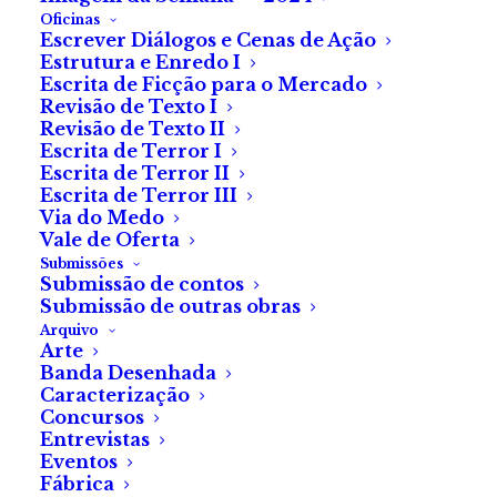
Oficinas
Escrever Diálogos e Cenas de Ação
Estrutura e Enredo I
Escrita de Ficção para o Mercado
Revisão de Texto I
Revisão de Texto II
Escrita de Terror I
Escrita de Terror II
Escrita de Terror III
Via do Medo
Vale de Oferta
Submissões
Submissão de contos
Diagnóstico
Submissão de outras obras
Arquivo
Arte
de
Liliana Duarte Pereira
Banda Desenhada
Caracterização
Concursos
Entrevistas
Eventos
Lígia, Lígia. Ser execrável. Ontem, lá foste tu pela 25.ª
Fábrica