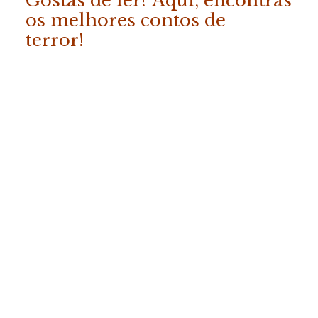
Gostas de ler? Aqui, encontras
os melhores contos de
terror!
ADICIONAR
«Os Melhores Contos da
Fábrica do Terror – Vol. 2»
COMPRAR
19.50
€
(com IVA)