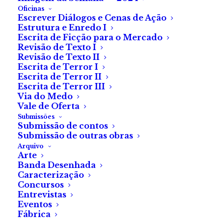
Oficinas
Escrever Diálogos e Cenas de Ação
Estrutura e Enredo I
Escrita de Ficção para o Mercado
Revisão de Texto I
Revisão de Texto II
Escrita de Terror I
Escrita de Terror II
Escrita de Terror III
Via do Medo
Vale de Oferta
Submissões
Submissão de contos
Fome
Submissão de outras obras
Arquivo
Arte
De Nuno Amaral Jorge
Banda Desenhada
Caracterização
Concursos
Entrevistas
Eventos
«Choose rather to punish your appetites than be
Fábrica