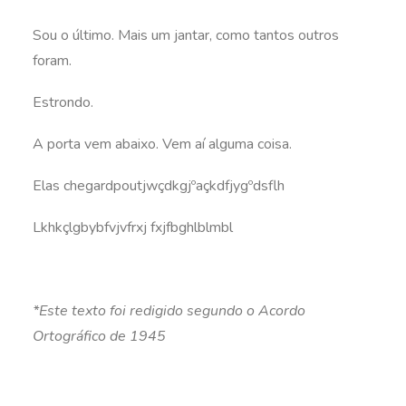
Sou o último. Mais um jantar, como tantos outros
foram.
Estrondo.
A porta vem abaixo. Vem aí alguma coisa.
Elas chegardpoutjwçdkgjºaçkdfjygºdsflh
Lkhkçlgbybfvjvfrxj fxjfbghlblmbl
*Este texto foi redigido segundo o Acordo
Ortográfico de 1945