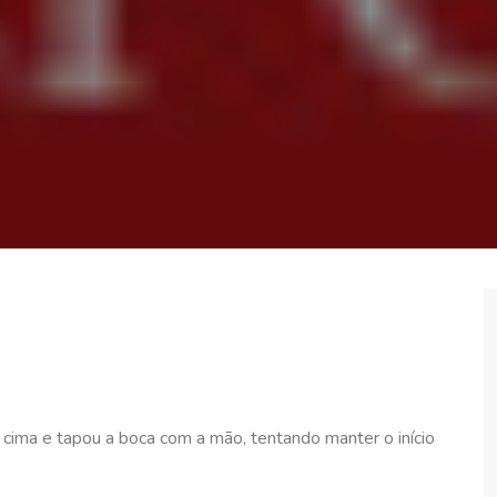
ra cima e tapou a boca com a mão, tentando manter o início