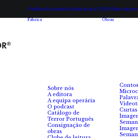
Política de cookies
Cookie policy (EU)
Política de pr
Fábrica
Obras
Conto
Sobre nós
Microc
A editora
Palavr
A equipa operária
Videot
O podcast
Curtas
Catálogo de
Image
Terror Português
Seman
Consignação de
Image
obras
Seman
Clube de leitura