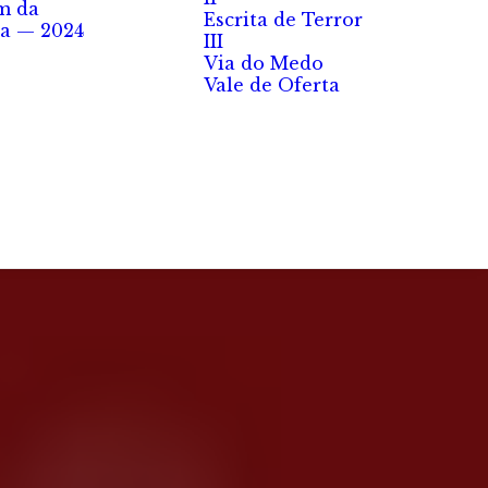
m da
Escrita de Terror
a — 2024
III
Via do Medo
Vale de Oferta