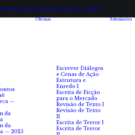
ivacidade
Livro de reclamações
Termos e condições
Oficinas
Submissões
Escrever Diálogos
e Cenas de Ação
Estrutura e
s
Enredo I
ontos
Escrita de Ficção
a6
para o Mercado
eca —
Revisão de Texto I
Revisão de Texto
m da
II
a
Escrita de Terror I
m da
Escrita de Terror
a — 2025
II