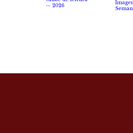
Image
— 2026
Seman