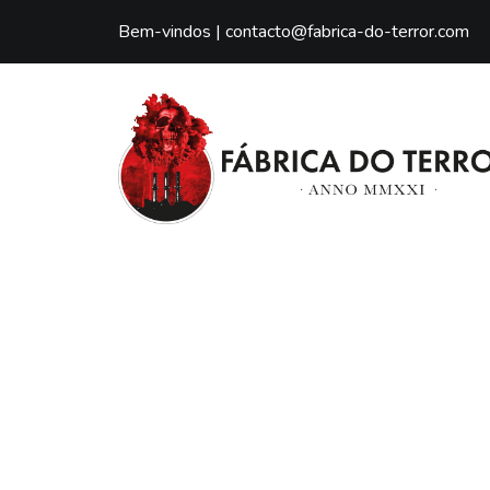
Bem-vindos |
contacto@fabrica-do-terror.com