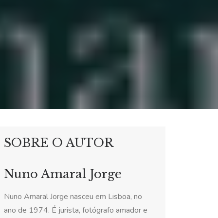
SOBRE O AUTOR
Nuno Amaral Jorge
Nuno Amaral Jorge
nasceu em Lisboa, no
ano de 1974. É jurista, fotógrafo amador e