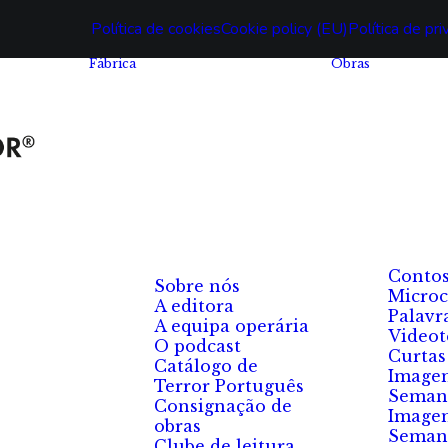
Política de cookies
Cookie policy (EU)
Política de pr
Fábrica
Obras
Conto
Sobre nós
Microc
A editora
Palavr
A equipa operária
Videot
O podcast
Curtas
Catálogo de
Image
Terror Português
Seman
Consignação de
Image
obras
Seman
Clube de leitura