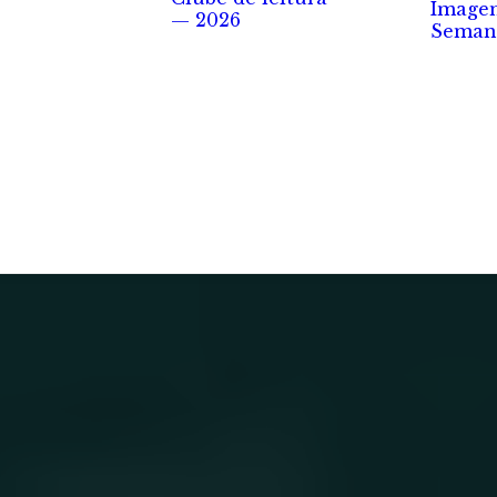
Image
— 2026
Seman