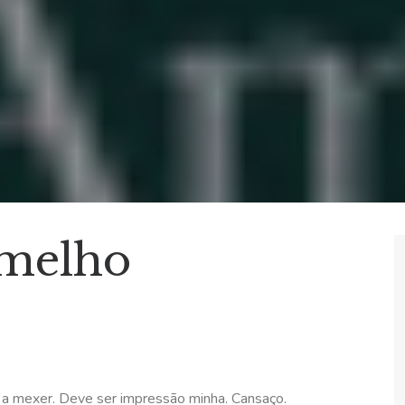
rmelho
 a mexer. Deve ser impressão minha. Cansaço.