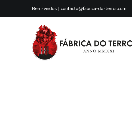
Bem-vindos |
contacto@fabrica-do-terror.com