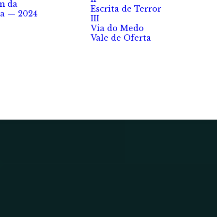
m da
Escrita de Terror
a — 2024
III
Via do Medo
Vale de Oferta