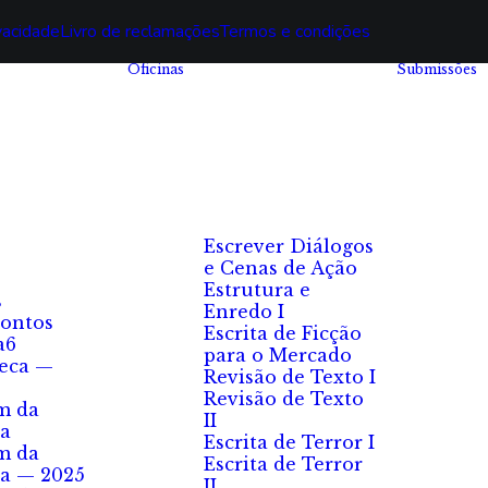
ivacidade
Livro de reclamações
Termos e condições
Oficinas
Submissões
Escrever Diálogos
e Cenas de Ação
Estrutura e
s
Enredo I
ontos
Escrita de Ficção
a6
para o Mercado
eca —
Revisão de Texto I
Revisão de Texto
m da
II
a
Escrita de Terror I
m da
Escrita de Terror
a — 2025
II