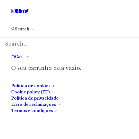
de Infância. Depois de lecionar alguns anos,
partiu para Londres onde agora reside.
Redescobriu o gosto pela leitura e escrita.
Search
Procura formas de aprofundar os seus
conhecimentos.
Cart
Gostas de ler? Aqui, encontras
O seu carrinho está vazio.
os melhores contos de
terror!
Política de cookies
Cookie policy (EU)
Política de privacidade
Livro de reclamações
Termos e condições
ADICIONAR