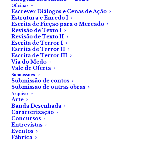
Oficinas
Escrever Diálogos e Cenas de Ação
Estrutura e Enredo I
Escrita de Ficção para o Mercado
Revisão de Texto I
Dorme, descansa, amor. Sei o quanto te esforçaste
Revisão de Texto II
durante todo o processo. Parece mentira, mas está
Escrita de Terror I
mesmo a acontecer. Não sei o que será de mim
Escrita de Terror II
Escrita de Terror III
quando partires, sempre foste o meu porto de abrigo.
Via do Medo
Maldita doença.
Vale de Oferta
Submissões
É cedo para desistir. Relaxa.
Aconchega-te a mim.
Submissão de contos
Submissão de outras obras
Quero deslumbrar-te, ainda.
Arquivo
Arte
Durante meses, encontrei diversas formas de atender
Banda Desenhada
Caracterização
a todos os teus desejos. Preparei tudo para que
Concursos
fosse um ano único. No entanto, já estás a resignar
Entrevistas
apenas com dois dias de todo o procedimento.
Eventos
Fábrica
Quero-te por mais tempo.