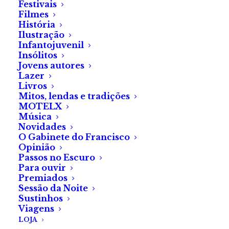
Festivais
Filmes
Têm razão quando dizem que os olhos são o espelho
História
da alma. Por isso, vou arrancar-te primeiro todas as
Ilustração
Infantojuvenil
expressões indecifráveis e começar pelas pálpebras.
Insólitos
Nunca te menti, desejo conhecer-te por dentro.
Jovens autores
Lazer
Maldita doença, a minha.
Livros
Mitos, lendas e tradições
MOTELX
Música
Novidades
O Gabinete do Francisco
Opinião
SOBRE O AUTOR
Passos no Escuro
Para ouvir
Premiados
Sessão da Noite
Lúcia Mendes
Sustinhos
Viagens
Lúcia Mendes nasceu na ilha da Madeira a 11 de
LOJA
novembro de 1983. É licenciada em Educação