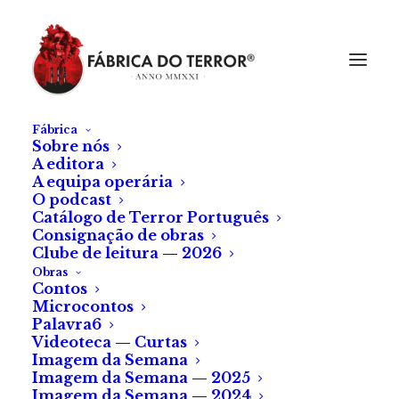
Fábrica
Sobre nós
A editora
A equipa operária
O podcast
Catálogo de Terror Português
Consignação de obras
Clube de leitura — 2026
Obras
Contos
Microcontos
O Espelho da Alma
Palavra6
Videoteca — Curtas
Imagem da Semana
De
Lúcia Mendes
Imagem da Semana — 2025
Imagem da Semana — 2024