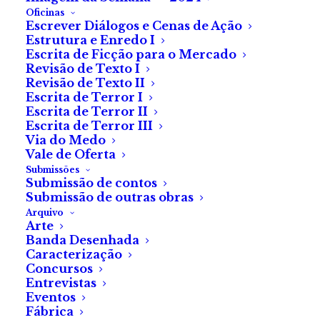
Oficinas
Escrever Diálogos e Cenas de Ação
Quão azarada tem uma pessoa de ser para ter um furo
Estrutura e Enredo I
Escrita de Ficção para o Mercado
a meio da noite, numa estrada secundária, com uma
Revisão de Texto I
barra de rede no telemóvel que aparece e
Revisão de Texto II
desaparece, em caprichos intermitentes?
Escrita de Terror I
Escrita de Terror II
Escrita de Terror III
Contar já estar em casa. Ligar as luzes de emergência.
Via do Medo
Pôr o triângulo uns metros atrás do carro. Vestir o
Vale de Oferta
colete reflector, entre suspiros audíveis na noite
Submissões
Submissão de contos
quieta.
Submissão de outras obras
Arquivo
Quão sortuda tem uma pessoa de ser para resistir ao
Arte
Banda Desenhada
desalento inicial, arregaçar as mangas e, sem soltar
Caracterização
uma asneira (muito feia), iniciar o rodar e soltar de
Concursos
porcas, confiando mais no uso do peso do corpo e
Entrevistas
Eventos
menos na força, e de a coisa começar a correr bem, e
Fábrica