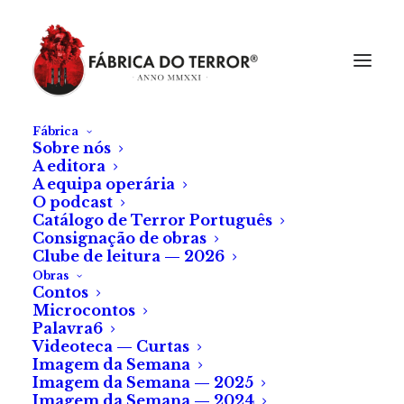
Fábrica
Sobre nós
A editora
A equipa operária
O podcast
Catálogo de Terror Português
Consignação de obras
Clube de leitura — 2026
Obras
Contos
Microcontos
O Furo
Palavra6
Videoteca — Curtas
Imagem da Semana
de Vanessa Barroca dos Reis
Imagem da Semana — 2025
Imagem da Semana — 2024