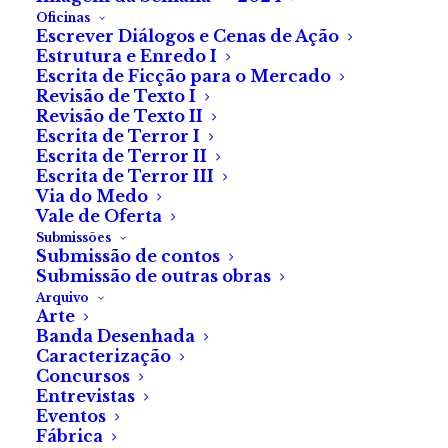
Oficinas
Escrever Diálogos e Cenas de Ação
Estrutura e Enredo I
Escrita de Ficção para o Mercado
Revisão de Texto I
Revisão de Texto II
Escrita de Terror I
Escrita de Terror II
Escrita de Terror III
Via do Medo
Vale de Oferta
Submissões
Submissão de contos
O Mestre do Disfarce
Submissão de outras obras
Arquivo
Arte
De Nuno Amaral Jorge
Banda Desenhada
Caracterização
Concursos
Entrevistas
Eventos
Eduardo Gegin estava zangado. E tinha razão para tal.
Fábrica