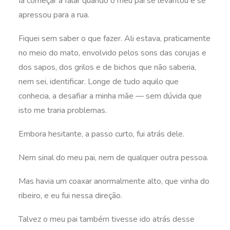
Ia começar a falar quando o meu pai se levantou e se
apressou para a rua.
Fiquei sem saber o que fazer. Ali estava, praticamente
no meio do mato, envolvido pelos sons das corujas e
dos sapos, dos grilos e de bichos que não saberia,
nem sei, identificar. Longe de tudo aquilo que
conhecia, a desafiar a minha mãe — sem dúvida que
isto me traria problemas.
Embora hesitante, a passo curto, fui atrás dele.
Nem sinal do meu pai, nem de qualquer outra pessoa.
Mas havia um coaxar anormalmente alto, que vinha do
ribeiro, e eu fui nessa direção.
Talvez o meu pai também tivesse ido atrás desse