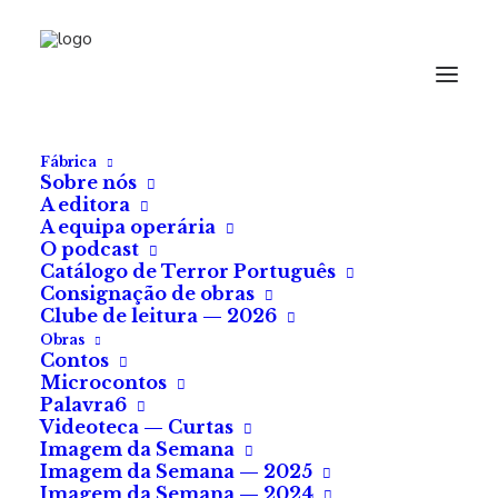
O Pai
de Francisco Horta
Fábrica
Sobre nós
A editora
Há anos que não via o meu pai. Anos.
A equipa operária
O podcast
Catálogo de Terror Português
Eu nem sequer andava ainda na escola quando a
Consignação de obras
minha mãe pegou em mim, certo dia, e me sentou no
Clube de leitura — 2026
banco de trás do
Fiat
. Prendeu-me o cinto de
Obras
Contos
segurança, atirou com duas mochilas para o porta-
Microcontos
bagagens e pôs-se à estrada. Disse, olhando-me
Palavra6
Videoteca — Curtas
pelo espelho retrovisor, com aqueles olhos vermelhos
Imagem da Semana
de tanto chorar:
Imagem da Semana — 2025
Imagem da Semana — 2024