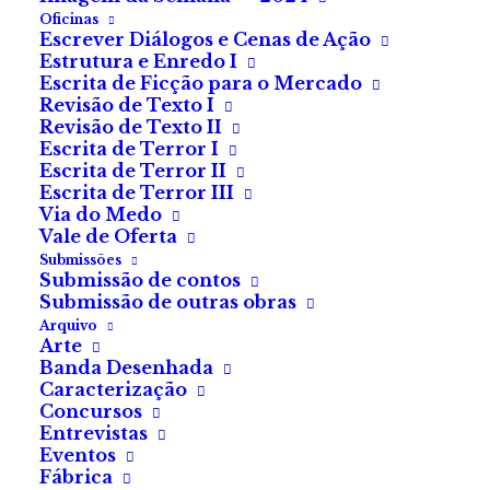
— Mato-te se algum dia aqui voltares, Luís Filipe.
Oficinas
Escrever Diálogos e Cenas de Ação
Mato-te.
Estrutura e Enredo I
Escrita de Ficção para o Mercado
Tive de voltar.
Revisão de Texto I
Revisão de Texto II
Suponho que seja compreensível. Tanto tempo sem
Escrita de Terror I
Escrita de Terror II
uma explicação válida para tamanha proibição, mesmo
Escrita de Terror III
quando pedia, agarrado a ela, para convidar o pai a
Via do Medo
almoçar connosco, a passar um fim de semana. A
Vale de Oferta
Submissões
ligar-lhe, pelo menos; a deixar-me falar com ele pelo
Submissão de contos
telefone. «Nem pensar, Luís Filipe». «Nem depois de
Submissão de outras obras
morta, Luís Filipe». Era só nestas alturas que me
Arquivo
Arte
chamava assim, «Luís Filipe», e eu sabia que era
Banda Desenhada
escusado insistir.
Caracterização
Concursos
Entrevistas
Mas tive de voltar.
Eventos
Fábrica
Queria vê-lo.