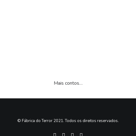
COMPRAR
16.50
€
(com IVA)
Classificado
1
com
5.00
em 5 com
base em
classificação
de cliente
Mais contos…
© Fábrica do Terror 2021. Todos os direitos reservados.