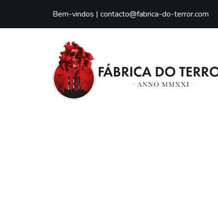
Bem-vindos |
contacto@fabrica-do-terror.com