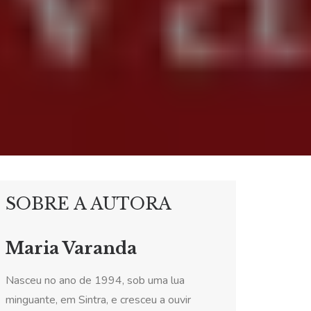
SOBRE A AUTORA
Maria Varanda
Nasceu no ano de 1994, sob uma lua
minguante, em Sintra, e cresceu a ouvir