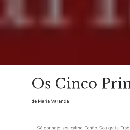
Os Cinco Prin
de
Maria Varanda
— Só por hoje, sou calma. Confio. Sou grata. Tr