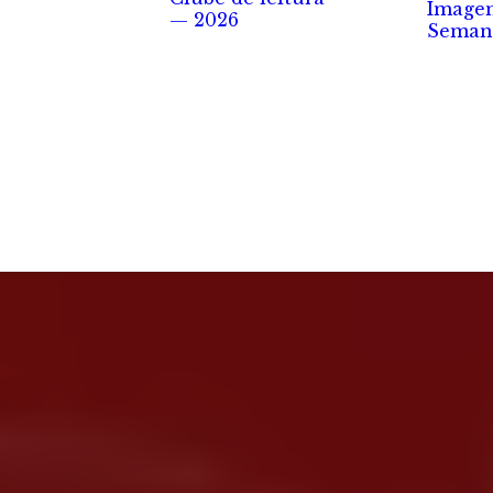
Image
— 2026
Seman