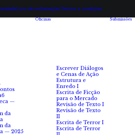
ivacidade
Livro de reclamações
Termos e condições
Oficinas
Submissões
Escrever Diálogos
e Cenas de Ação
Estrutura e
s
Enredo I
ontos
Escrita de Ficção
a6
para o Mercado
eca —
Revisão de Texto I
Revisão de Texto
m da
II
a
Escrita de Terror I
m da
Escrita de Terror
a — 2025
II