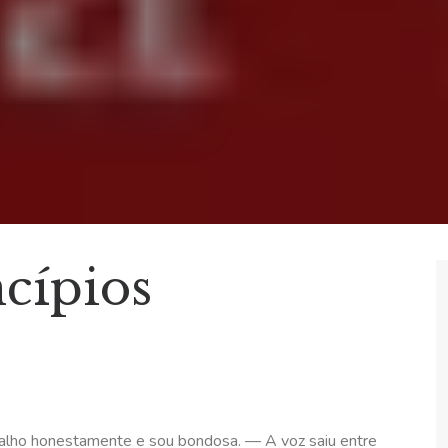
cípios
abalho honestamente e sou bondosa. — A voz saiu entre