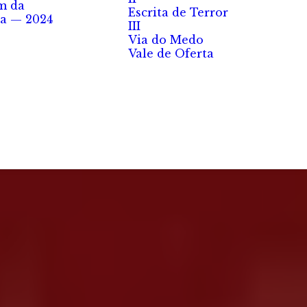
m da
Escrita de Terror
a — 2024
III
Via do Medo
Vale de Oferta