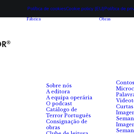
Política de cookies
Cookie policy (EU)
Política de pr
Fábrica
Obras
Conto
Sobre nós
Microc
A editora
Palavr
A equipa operária
Videot
O podcast
Curtas
Catálogo de
Image
Terror Português
Seman
Consignação de
Image
obras
Seman
Clube de leitura