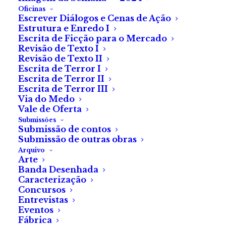
Oficinas
Escrever Diálogos e Cenas de Ação
Povoas o meu corpo e alma. Sinto-te em cada poro
Estrutura e Enredo I
Escrita de Ficção para o Mercado
da minha pele. És e serás minha para sempre.
Revisão de Texto I
Revisão de Texto II
Soube-o desde aquele dia em que desfaleceste nos
Escrita de Terror I
meus braços. Desejei tanto esse momento. Não
Escrita de Terror II
Escrita de Terror III
conseguia viver com a dor que a distância do teu corpo
Via do Medo
me causava.
Vale de Oferta
Submissões
O cheiro a sangue ainda morno da paixão, misturado
Submissão de contos
Submissão de outras obras
com o suor dos nossos corpos depois daquela noite
Arquivo
de fogos e ardores, habitará para sempre nas minhas
Arte
Banda Desenhada
narinas.
Caracterização
Concursos
Dás-me fome. Uma fome voraz de ti. Nunca me sinto
Entrevistas
saciado.
Eventos
Fábrica