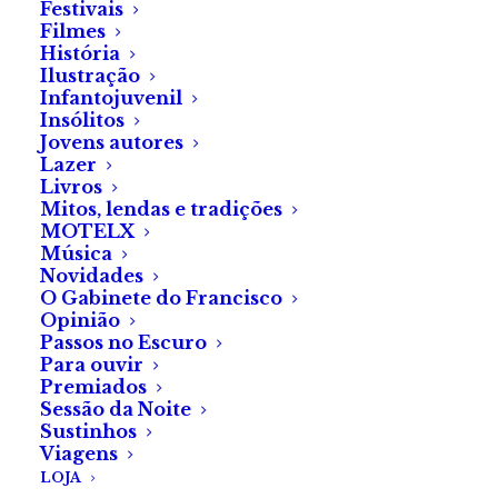
Festivais
A noite já vai longa e esta obsessão não me larga.
Filmes
Tenho de a alimentar.
História
Ilustração
Abro o frigorífico.
Infantojuvenil
Insólitos
Jovens autores
Talvez coma o resto do coração que sobrou de ontem.
Lazer
Livros
Mitos, lendas e tradições
MOTELX
*Este texto foi redigido segundo o Acordo
Música
Novidades
Ortográfico de 1945
O Gabinete do Francisco
Opinião
Passos no Escuro
Para ouvir
Premiados
Sessão da Noite
SOBRE A AUTORA
Sustinhos
Viagens
LOJA
Ondina Gaspar