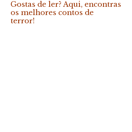
Gostas de ler? Aqui, encontras
os melhores contos de
terror!
ADICIONAR
«Os Melhores Contos da
Fábrica do Terror – Vol. 2»
COMPRAR
19.50
€
(com IVA)