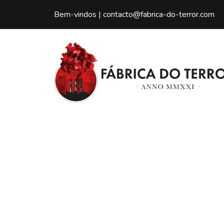
Bem-vindos |
contacto@fabrica-do-terror.com