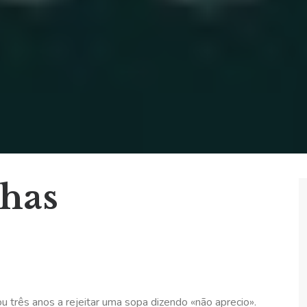
lhas
 três anos a rejeitar uma sopa dizendo «não aprecio».