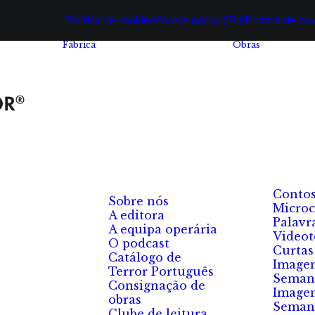
Política de cookies
Cookie policy (EU)
Política de pr
Fábrica
Obras
Conto
Sobre nós
Microc
A editora
Palavr
A equipa operária
Videot
O podcast
Curtas
Catálogo de
Image
Terror Português
Seman
Consignação de
Image
obras
Seman
Clube de leitura