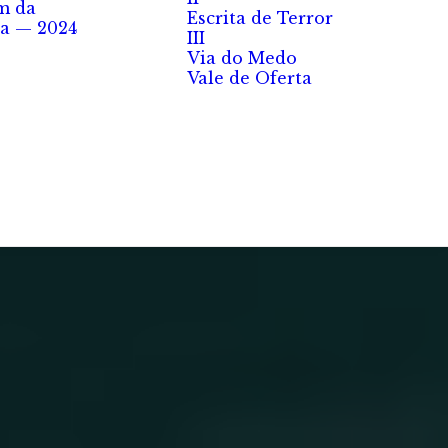
m da
Escrita de Terror
a — 2024
III
Via do Medo
Vale de Oferta