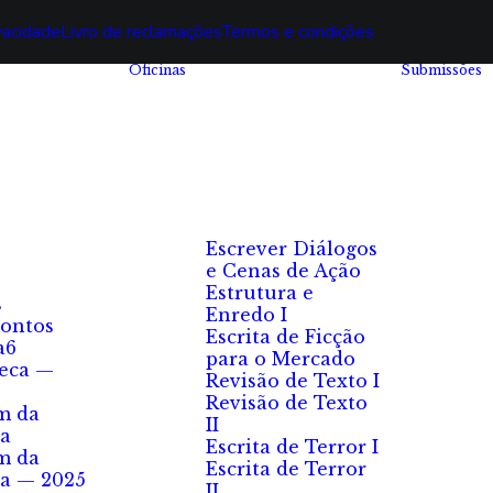
ivacidade
Livro de reclamações
Termos e condições
Oficinas
Submissões
Escrever Diálogos
e Cenas de Ação
Estrutura e
s
Enredo I
ontos
Escrita de Ficção
a6
para o Mercado
eca —
Revisão de Texto I
Revisão de Texto
m da
II
a
Escrita de Terror I
m da
Escrita de Terror
a — 2025
II