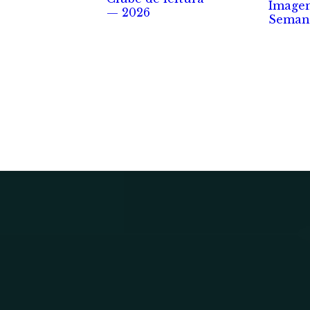
Image
— 2026
Seman