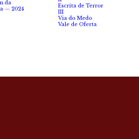
m da
Escrita de Terror
a — 2024
III
Via do Medo
Vale de Oferta