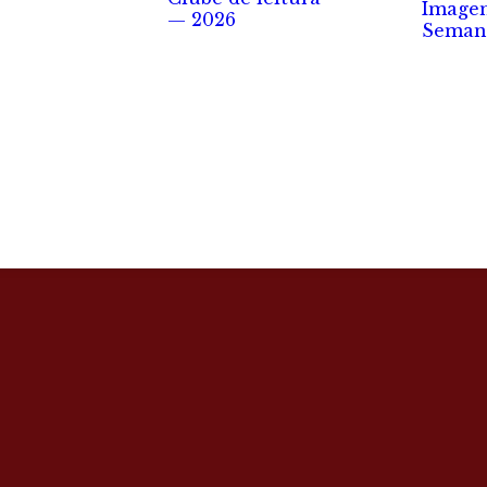
Image
— 2026
Seman