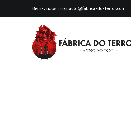
Bem-vindos |
contacto@fabrica-do-terror.com