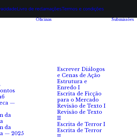
ivacidade
Livro de reclamações
Termos e condições
Oficinas
Submissões
Escrever Diálogos
e Cenas de Ação
Estrutura e
s
Enredo I
ontos
Escrita de Ficção
a6
para o Mercado
eca —
Revisão de Texto I
Revisão de Texto
m da
II
a
Escrita de Terror I
m da
Escrita de Terror
a — 2025
II