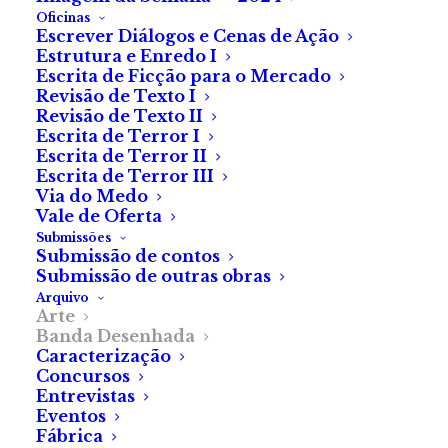
Na Bedeteca da
Oficinas
Escrever Diálogos e Cenas de Ação
Amadora, até 30 de
Estrutura e Enredo I
Escrita de Ficção para o Mercado
outubro
Revisão de Texto I
Revisão de Texto II
Escrita de Terror I
Como parte do 33.º Festival
Escrita de Terror II
Internacional de Banda
Escrita de Terror III
Via do Medo
Desenhada, o
Amadora BD
Vale de Oferta
apresenta uma exposição de
Submissões
alguns trabalhos artísticos do
Submissão de contos
Submissão de outras obras
ilustrador luso-brasileiro
Arquivo
Arte
***
Banda Desenhada
Caracterização
Concursos
Entrevistas
Eventos
Fábrica