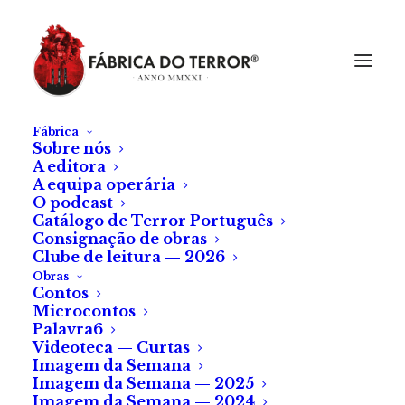
Fábrica
Sobre nós
A editora
A equipa operária
O podcast
Catálogo de Terror Português
Consignação de obras
Clube de leitura — 2026
Obras
Contos
Microcontos
Exposição da arte de
Palavra6
Videoteca — Curtas
Jayme Cortez
Imagem da Semana
Imagem da Semana — 2025
Imagem da Semana — 2024