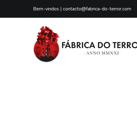
Bem-vindos |
contacto@fabrica-do-terror.com