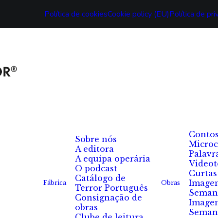
Política de cookies
Cookie policy (EU)
Política de pr
Conto
Sobre nós
Microc
A editora
Palavr
A equipa operária
Videot
O podcast
Curtas
Catálogo de
Image
Fábrica
Obras
Terror Português
Seman
Consignação de
Image
obras
Seman
Clube de leitura