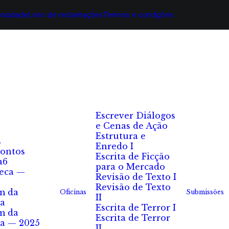
ivacidade
Livro de reclamações
Termos e condições
Escrever Diálogos
e Cenas de Ação
Estrutura e
s
Enredo I
ontos
Escrita de Ficção
a6
para o Mercado
eca —
Revisão de Texto I
Revisão de Texto
m da
Oficinas
Submissões
II
a
Escrita de Terror I
m da
Escrita de Terror
a — 2025
II