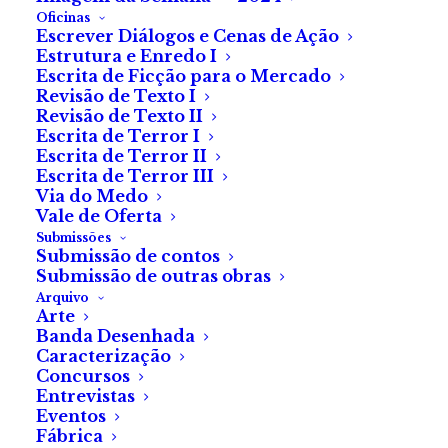
Oficinas
Escrever Diálogos e Cenas de Ação
Estrutura e Enredo I
Escrita de Ficção para o Mercado
Revisão de Texto I
Revisão de Texto II
Escrita de Terror I
Escrita de Terror II
Escrita de Terror III
Via do Medo
Vale de Oferta
Submissões
Submissão de contos
Acredita em Mim
Submissão de outras obras
Arquivo
Arte
de Inês Garcia Morais
Banda Desenhada
Caracterização
Concursos
Entrevistas
Eventos
— O Diabo não castiga meninas pequeninas — dizia-
Fábrica