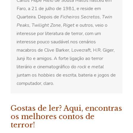
Carlos Filipe Rilhó de Sousa Matos nasceu em
Faro, a 21 de julho de 1981, e reside em
Quarteira. Depois de
Ficheiros Secretos
,
Twin
Peaks
,
Twilight Zone
,
Riget
e outros, veio o
interesse por literatura de terror, com um
interesse pouco saudável nos cenários
macabros de Clive Barker, Lovecraft, H.R. Giger,
Junji Ito e amigos. A forte ligação ao terror
literário e cinematográfico do
rock
e
metal
juntam os
hobbies
de escrita, bateria e jogos de
computador, claro.
Gostas de ler? Aqui, encontras
os melhores contos de
terror!