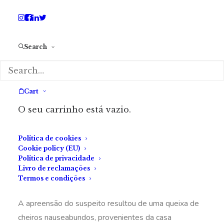
reformados, ali do bairro». De olhos verdes, morenas e
de cabelos encaracolados, teriam trazido mais vida e
alegria ao casal «do que o sol de verão sobre o seu
pátio».
Search
*
Cart
O seu carrinho está vazio.
O texto acima é um excerto da análise psicológica do
Política de cookies
Cookie policy (EU)
suspeito, Roberto de Almeida, e da percepção que
Política de privacidade
tem de si próprio. A verdade concluiu-se ser apenas
Livro de reclamações
Termos e condições
os cinquenta anos do negócio.
A apreensão do suspeito resultou de uma queixa de
cheiros nauseabundos, provenientes da casa