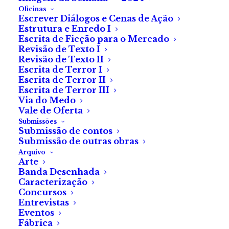
Oficinas
Escrever Diálogos e Cenas de Ação
Estrutura e Enredo I
Escrita de Ficção para o Mercado
Revisão de Texto I
Revisão de Texto II
Escrita de Terror I
Escrita de Terror II
Escrita de Terror III
Via do Medo
Vale de Oferta
Submissões
Submissão de contos
Almeida dos Caixões
Submissão de outras obras
Arquivo
Arte
De Carlos Filipe R. Matos
Banda Desenhada
Caracterização
Concursos
Entrevistas
Eventos
O senhor Almeida acredita ser mais famoso do que o
Fábrica