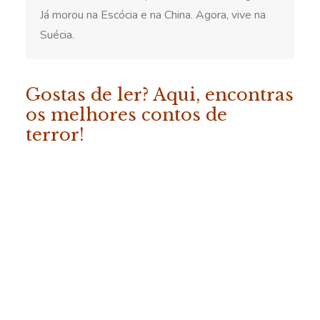
Já morou na Escócia e na China. Agora, vive na
Suécia.
Gostas de ler? Aqui, encontras
os melhores contos de
terror!
ADICIONAR
«Os Melhores Contos da
Fábrica do Terror – Vol. 2»
COMPRAR