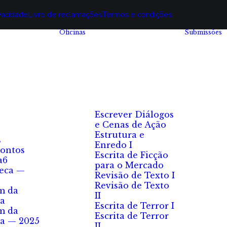
ivacidade
Livro de reclamações
Termos e condições
Oficinas
Submissões
Escrever Diálogos
e Cenas de Ação
Estrutura e
s
Enredo I
ontos
Escrita de Ficção
a6
para o Mercado
eca —
Revisão de Texto I
Revisão de Texto
m da
II
a
Escrita de Terror I
m da
Escrita de Terror
a — 2025
II