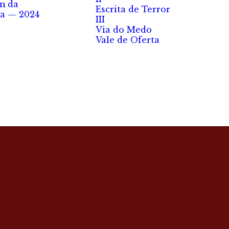
m da
Escrita de Terror
a — 2024
III
Via do Medo
Vale de Oferta