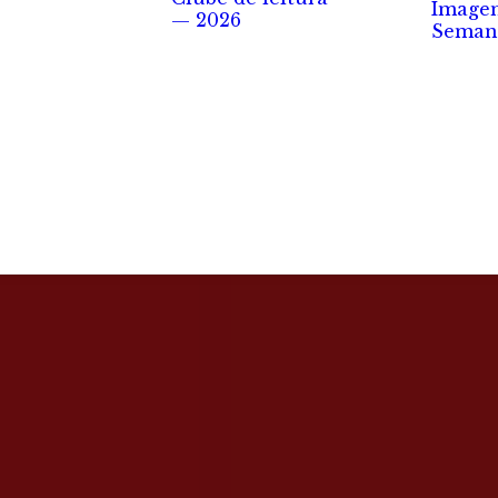
Image
— 2026
Seman