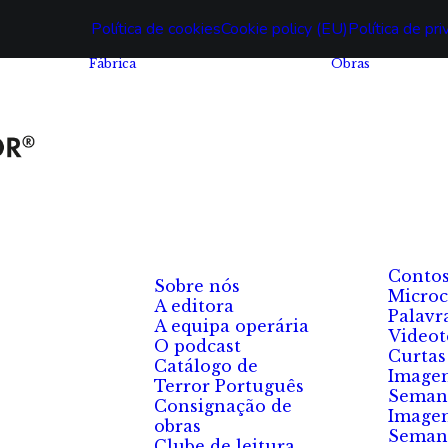
Política de cookies
Cookie policy (EU)
Política de pr
Fábrica
Obras
Conto
Sobre nós
Microc
A editora
Palavr
A equipa operária
Videot
O podcast
Curtas
Catálogo de
Image
Terror Português
Seman
Consignação de
Image
obras
Seman
Clube de leitura