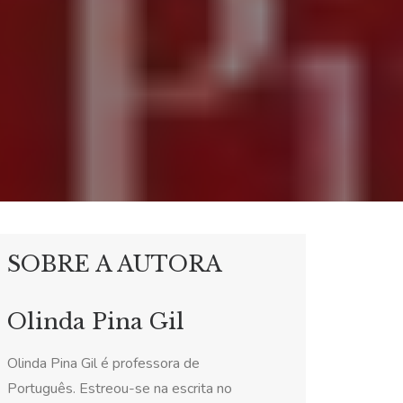
SOBRE A AUTORA
Olinda Pina Gil
Olinda Pina Gil é professora de
Português. Estreou-se na escrita no