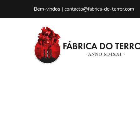
Bem-vindos |
contacto@fabrica-do-terror.com