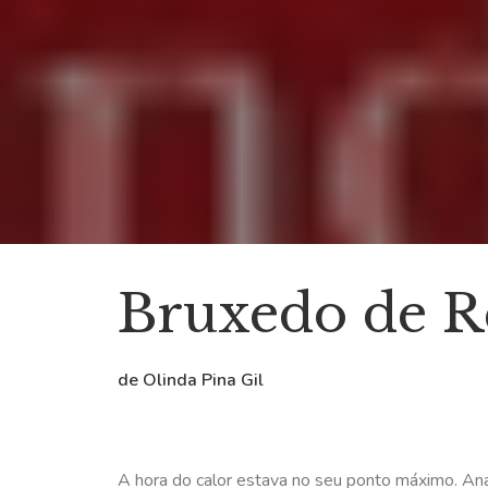
Bruxedo de R
de Olinda Pina Gil
A hora do calor estava no seu ponto máximo. Ana