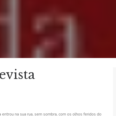
evista
 entrou na sua rua, sem sombra, com os olhos feridos do