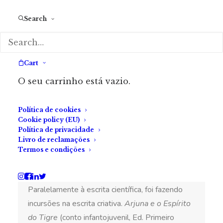
veias de um corpo maior, já não conjeturava. Sabia,
sem dúvida, que havia outros seres no Universo.
Search
Cart
SOBRE A AUTORA
O seu carrinho está vazio.
Helena Menezes
Política de cookies
Cookie policy (EU)
Política de privacidade
Nasceu em Lisboa em 1981. Licenciou-se, tirou
Livro de reclamações
mestrado e trabalhou como bolseira de
Termos e condições
investigação, na área das Ciências da Paisagem,
entre 2007 e 2013, na Universidade de Évora.
Paralelamente à escrita científica, foi fazendo
incursões na escrita criativa.
Arjuna e o Espírito
do Tigre
(conto infantojuvenil, Ed. Primeiro