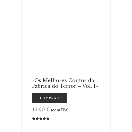
ADICIONAR
«Os Melhores Contos da
Fábrica do Terror – Vol. 1»
COMPRAR
16.50
€
(com IVA)
Classificado
1
com
5.00