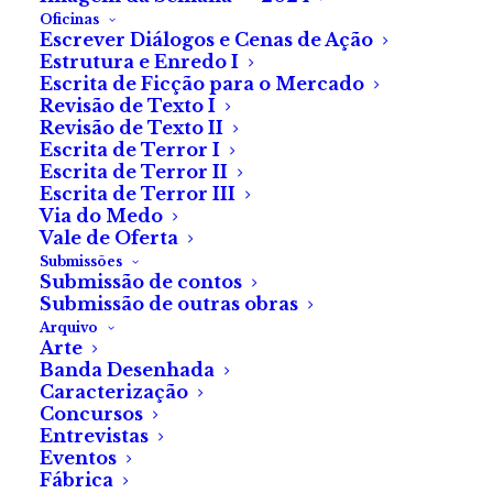
Oficinas
Escrever Diálogos e Cenas de Ação
Estrutura e Enredo I
Escrita de Ficção para o Mercado
Revisão de Texto I
Revisão de Texto II
Escrita de Terror I
Escrita de Terror II
Escrita de Terror III
Via do Medo
Vale de Oferta
Submissões
Submissão de contos
Chuva de Estrelas
Submissão de outras obras
Arquivo
Arte
de Helena Menezes
Banda Desenhada
Caracterização
Concursos
Entrevistas
Eventos
Deitados na relva, aguardavam o noticiado e raro
Fábrica