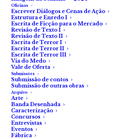
Oficinas
Escrever Diálogos e Cenas de Ação
Estrutura e Enredo I
Escrita de Ficção para o Mercado
Revisão de Texto I
Estava a conduzir na minha mão, devagar, dentro dos
Revisão de Texto II
limites de velocidade. Estrada estreita de paralelos,
Escrita de Terror I
pouco transitada. Dois sentidos numa reta comprida
Escrita de Terror II
Escrita de Terror III
com uma lomba pelo meio, que não deixa ver os
Via do Medo
carros em sentido contrário. Só após a lomba a
Vale de Oferta
estrada tem distância e visibilidade suficiente para
Submissões
Submissão de contos
ultrapassar em segurança.
Submissão de outras obras
Arquivo
Como disse, ia calmamente, desfrutando da pacatez
Arte
Banda Desenhada
da estrada, com o autorrádio ligado. De súbito, vejo
Caracterização
pelo espelho retrovisor, vindo do fundo da reta atrás
Concursos
de mim, um carro que se colou num ápice à minha
Entrevistas
Eventos
traseira, numa condução agressiva que ultrapassava
Fábrica