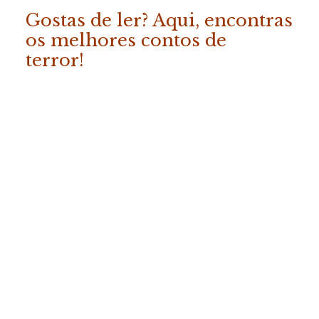
Gostas de ler? Aqui, encontras
os melhores contos de
terror!
ADICIONAR
«Os Melhores Contos da
Fábrica do Terror – Vol. 2»
COMPRAR
19.50
€
(com IVA)