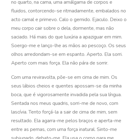
no quarto, na cama, uma amálgama de corpos e
fluidos, contorcendo-se ritmadamente, embalados no
acto carnal e primevo. Calo o gemido. Ejaculo. Deixo o
meu corpo cair sobre o dela, dormente, mas não
saciado. Há mais do que luxúria a apaziguar em mim.
Soergo-me e lanço-lhe as mãos ao pescoço. Os seus
olhos arredondam-se em espanto. Aperto. Ela sorri.
Aperto com mais força. Ela não pára de sorrir.
Com uma reviravolta, põe-se em cima de mim. Os
seus lábios cheios e quentes apossam-se da minha
boca, que é vigorosamente invadida pela sua língua.
Sentada nos meus quadris, sorri-me de novo, com
lascívia. Tento forçá-la a sair de cima de mim, sem
resultado. Ela agarra-me pelos braços e aperta-me
entre as pernas, com uma força inatural. Sinto-me
subjugado, debato-me. Ela usa o corpo para me