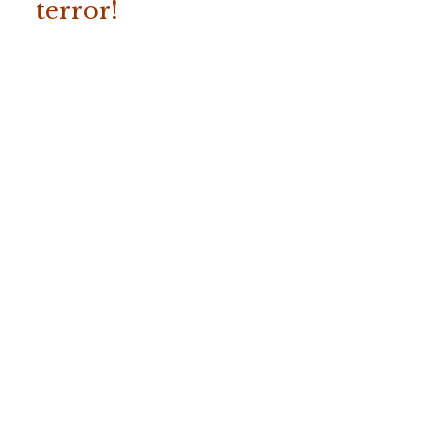
terror!
ADICIONAR
«Os Melhores Contos da
Fábrica do Terror – Vol. 2»
COMPRAR
19.50
€
(com IVA)