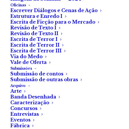
Oficinas
Escrever Diálogos e Cenas de Ação
Estrutura e Enredo I
Escrita de Ficção para o Mercado
Revisão de Texto I
Revisão de Texto II
Escrita de Terror I
Escrita de Terror II
Escrita de Terror III
Via do Medo
Vale de Oferta
Submissões
Submissão de contos
Leila
Submissão de outras obras
Arquivo
Arte
de Leonor Hungria
Banda Desenhada
Caracterização
Concursos
Entrevistas
Eventos
O meu olhar escorrega para os seus seios, sem que
Fábrica