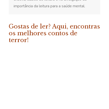
importância da leitura para a saúde mental.
Gostas de ler? Aqui, encontras
os melhores contos de
terror!
ADICIONAR
«Os Melhores Contos da
Fábrica do Terror – Vol. 2»
COMPRAR
19.50
€
(com IVA)