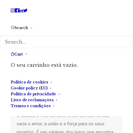
vermelha. Tinha encontrado a metade que lhe faltava.
Search
*Este texto foi redigido segundo o Acordo
Ortográfico de 1945
Cart
SOBRE A AUTORA
O seu carrinho está vazio.
Política de cookies
Cláudia Passarinho
Cookie policy (EU)
Política de privacidade
Cláudia Passarinho nasce no ano de 1980, em
Livro de reclamações
Termos e condições
Lisboa. Ligou-se à Psicologia desde muito cedo.
É casada e mãe de dois filhos. Da sua família,
sacia o amor, a união e a força para os seus
projetos. É nas páginas dos livros que encontra