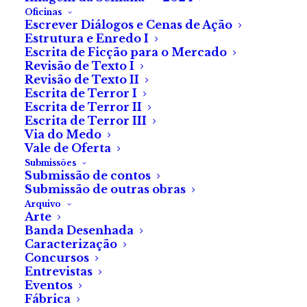
Oficinas
Escrever Diálogos e Cenas de Ação
Estrutura e Enredo I
Escrita de Ficção para o Mercado
Revisão de Texto I
Revisão de Texto II
Escrita de Terror I
Escrita de Terror II
Escrita de Terror III
Via do Medo
Vale de Oferta
Submissões
Submissão de contos
Ninho Gordo
Submissão de outras obras
Arquivo
Arte
de Cláudia Passarinho
Banda Desenhada
Caracterização
Concursos
Entrevistas
Eventos
Maximiano acumulava fotografias, loiças, sacos de
Fábrica