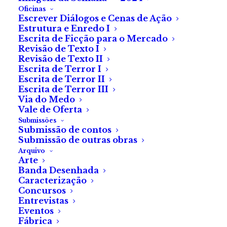
Oficinas
Escrever Diálogos e Cenas de Ação
As manhãs? Cheiram a morte, que cheira a podre com
Estrutura e Enredo I
Escrita de Ficção para o Mercado
um toque adocicado. Talvez seja a adrenalina em
Revisão de Texto I
decomposição que, na noite anterior, me bombeava no
Revisão de Texto II
sangue. Agora, nas veias, corre apenas vergonha e
Escrita de Terror I
Escrita de Terror II
culpa.
Escrita de Terror III
Via do Medo
Procuro os caninos com a língua, mas não estão lá. Em
Vale de Oferta
vez deles, está o inconfundível sabor metálico do
Submissões
Submissão de contos
sangue, que estranho cada vez menos. Tenho uma
Submissão de outras obras
ferida bastante feia no ombro, mas nenhum osso
Arquivo
Arte
partido desta vez.
Banda Desenhada
Caracterização
Não reconheço esta mata — devo estar longe da
Concursos
herdade e perto de pessoas. Mas quão perto? Um
Entrevistas
Eventos
insistente toque de telemóvel responde-me. O
Fábrica