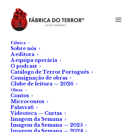
Fábrica
Sobre nós
A editora
A equipa operária
O podcast
Catálogo de Terror Português
Consignação de obras
Clube de leitura — 2026
Obras
Contos
Microcontos
Odeio Manhãs
Palavra6
Videoteca — Curtas
Imagem da Semana
de Martim Maria Ramos
Imagem da Semana — 2025
Imagem da Semana — 2024