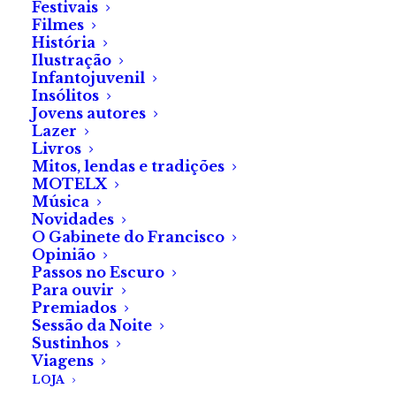
estômago vira-se do avesso e os joelhos
Festivais
Filmes
enfraquecem. Nu e ansioso, sigo o som até ao riacho.
História
Ilustração
O telemóvel deve estar debaixo dos corpos rasgados
Infantojuvenil
e trucidados, que roí como um cachorro. É impossível
Insólitos
Jovens autores
contar quantos são, ou perceber-lhes o sexo. Deduzo
Lazer
apenas pelas camisas que fossem escuteirinhos.
Livros
Mitos, lendas e tradições
Odeio manhãs. Odeio esta maldição.
MOTELX
Música
Novidades
O Gabinete do Francisco
Opinião
Passos no Escuro
Para ouvir
SOBRE O AUTOR
Premiados
Sessão da Noite
Sustinhos
Martim Maria Ramos
Viagens
LOJA
Nasceu em Cascais, mas foi criado em Mem