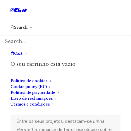
SOBRE A AUTORA
Search
Joana Bastardo
Cart
Joana Bastardo nasceu em 1989, no Porto.
Agora médica de família em Vila Real, escreve à
O seu carrinho está vazio.
margem do quotidiano — em minutos roubados
e madrugadas insones. Autodidata, dedica-se à
Política de cookies
Cookie policy (EU)
ficção literária e às múltiplas facetas do terror,
Política de privacidade
com uma voz lírica e fragmentária que explora
Livro de reclamações
trauma, culpa e identidade. Encontra na escrita
Termos e condições
uma forma de exorcismo — e de sobrevivência.
Entre os seus projetos, destacam-se
Linha
Vermelha
, romance de terror psicológico sobre