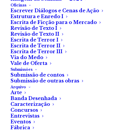
Oficinas
Escrever Diálogos e Cenas de Ação
Apenas uma janela lascada protege o quarto — com o
Estrutura e Enredo I
Escrita de Ficção para o Mercado
seu odor a lilases e terra húmida — das gotas de
Revisão de Texto I
chuva que chicoteiam a janela. Ele segue-me até à
Revisão de Texto II
cama, de cabelo louro reluzente à chama da lamparina.
Escrita de Terror I
Escrita de Terror II
Reconheço o tear da minha mãe nos lençóis, ancoro-
Escrita de Terror III
me na trama firme. Ele gira o tronco na minha direcção,
Via do Medo
Vale de Oferta
com olhos turquesa trancados nos meus.
Submissões
Submissão de contos
Só depois vêm as mãos, descendo-me pelo pescoço,
Submissão de outras obras
pelo peito, contornando-me as ancas.
Arquivo
Arte
Banda Desenhada
Existe mais do que um tipo de fome. E a dele apenas
Caracterização
sabe crescer.
Concursos
Entrevistas
Então, abro-me. Trago-o para dentro. Fundo. E mais
Eventos
Fábrica
fundo ainda.