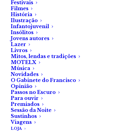
Festivais
Filmes
Até que cordas de êxtase se rompem de mim.
História
Ilustração
Vão, rodeiam-no e, quando regressam, é o sabor da
Infantojuvenil
Insólitos
maçã madura que me preenche.
Jovens autores
Lazer
Abro os olhos. Estou sozinha. Os lençóis da minha
Livros
mãe, imaculados. Nem uma gota desperdiçada.
Mitos, lendas e tradições
MOTELX
Música
Sorrio.
Novidades
O Gabinete do Francisco
Teremos outro ano de colheitas fartas.
Opinião
Passos no Escuro
Folhas de ouro sobre fruto azul.
Para ouvir
Premiados
Sessão da Noite
Sustinhos
Viagens
*Este texto foi redigido segundo o Acordo
LOJA
Ortográfico de 1945