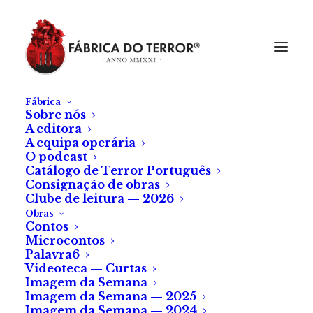
Fábrica
Sobre nós
A editora
A equipa operária
O podcast
Catálogo de Terror Português
Consignação de obras
Clube de leitura — 2026
Obras
Contos
Microcontos
Ouro sobre Azul
Palavra6
Videoteca — Curtas
Imagem da Semana
de Joana Bastardo
Imagem da Semana — 2025
Imagem da Semana — 2024