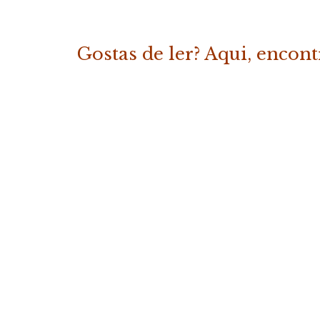
Gostas de ler? Aqui, encon
«Os Melhores Contos da Fábrica
COMPRAR
19.50
€
(com IVA)