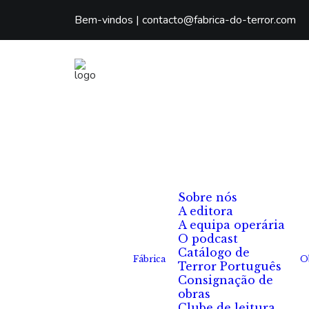
Bem-vindos |
contacto@fabrica-do-terror.com
Sobre nós
A editora
A equipa operária
O podcast
Catálogo de
Fábrica
O
Terror Português
Consignação de
obras
Clube de leitura