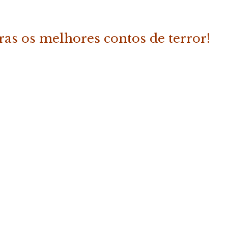
tras os melhores contos de terror!
ADICIONAR
 do Terror – Vol. 2»