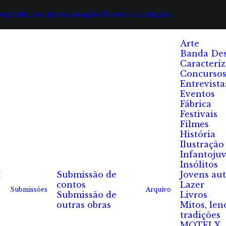
ivacidade
Livro de reclamações
Termos e condições
Arte
Banda De
Caracteri
Concurso
Entrevista
Eventos
Fábrica
Festivais
Filmes
História
Ilustração
Infantojuv
Insólitos
I
Submissão de
Jovens au
contos
Lazer
Submissões
Arquivo
Submissão de
Livros
outras obras
Mitos, len
tradições
MOTELX