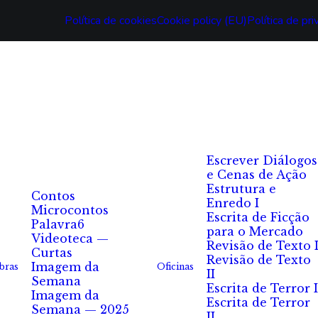
Política de cookies
Cookie policy (EU)
Política de pr
Escrever Diálogos
e Cenas de Ação
Estrutura e
Contos
Enredo I
Microcontos
Escrita de Ficção
Palavra6
para o Mercado
Videoteca —
Revisão de Texto 
Curtas
Revisão de Texto
Imagem da
bras
Oficinas
II
Semana
Escrita de Terror I
Imagem da
Escrita de Terror
Semana — 2025
II