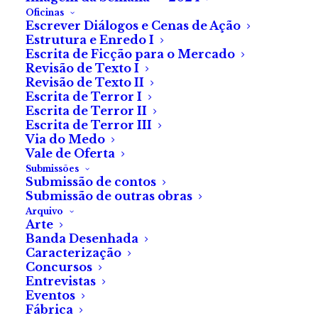
Oficinas
Escrever Diálogos e Cenas de Ação
Marco subia a encosta com dificuldade, a segurar o
Estrutura e Enredo I
Escrita de Ficção para o Mercado
capuz da gabardina com as duas mãos, enquanto o
Revisão de Texto I
vento insistia em destapar-lhe os cabelos.
Revisão de Texto II
Escrita de Terror I
Quando chegou ao cimo, o céu estava cor de chumbo.
Escrita de Terror II
Escrita de Terror III
Via-se uma cortina de água poderosa. Da serra,
Via do Medo
escorriam rios até à aldeia.
Vale de Oferta
Submissões
Fechou as janelas e preparou-se para tirar as velas do
Submissão de contos
Submissão de outras obras
moinho. Ao retirar o nó da corda, porém uma rajada de
Arquivo
vento puxou a roda que lhe prendeu o capuz. Sentiu
Arte
Banda Desenhada
os pés a elevarem-se. Viu-se incapaz de se libertar.
Caracterização
Concursos
Gritou por ajuda, mas o vento devorou-lhe a voz. A
Entrevistas
roda desceu, a fita da gabardina enrolou-se também.
Eventos
Fábrica
Não conseguia aliviar a pressão no pescoço.