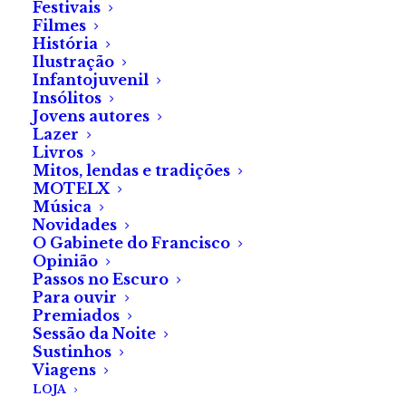
Festivais
Desesperado, Marco tentou despir a gabardina.
Filmes
História
Lembrou-se ainda de travar com as pernas ao roçar o
Ilustração
chão. Mas nada conseguia parar o movimento infernal
Infantojuvenil
da roda.
Insólitos
Jovens autores
Lazer
Há muito que Éolo não tinha em sacrifício em seu
Livros
nome. Hoje, decidiu que era tempo de receber um.
Mitos, lendas e tradições
MOTELX
Música
Novidades
O Gabinete do Francisco
*Este texto foi redigido segundo o Acordo
Opinião
Ortográfico de 1945
Passos no Escuro
Para ouvir
Premiados
Sessão da Noite
SOBRE A AUTORA
Sustinhos
Viagens
LOJA