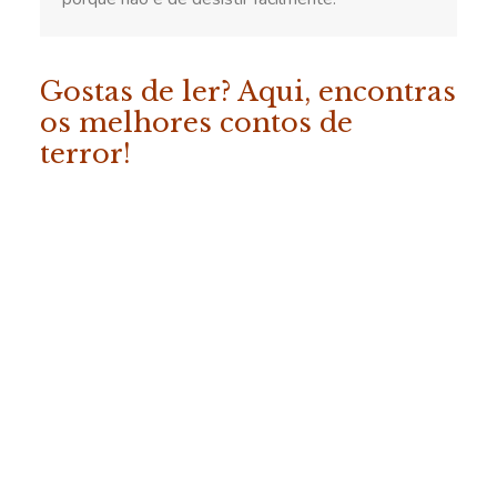
Gostas de ler? Aqui, encontras
os melhores contos de
terror!
ADICIONAR
«Os Melhores Contos da
Fábrica do Terror – Vol. 2»
COMPRAR
19.50
€
(com IVA)