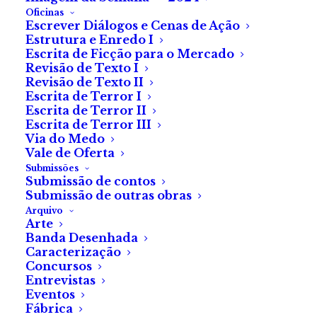
Oficinas
Escrever Diálogos e Cenas de Ação
Eles vivem nos ninhos abandonados das cegonhas.
Estrutura e Enredo I
Escrita de Ficção para o Mercado
Revisão de Texto I
A elevação acentua-lhes a altivez.
Revisão de Texto II
Escrita de Terror I
Entre os gravetos secos e engenhosamente colados
Escrita de Terror II
com saliva, são invisíveis.
Escrita de Terror III
Via do Medo
Vale de Oferta
Intrusos que, vistos, se desfazem em pó.
Submissões
Submissão de contos
Submissão de outras obras
Arquivo
Eles vivem nos ninhos abandonados das cegonhas.
Arte
Banda Desenhada
Têm asas cor de ouro, ornamentadas como filigrana.
Caracterização
Concursos
Entrevistas
Fogem da luz. Fogem da chuva. Não se queimam. Não
Eventos
se molham.
Fábrica