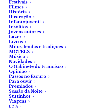
Festivais
Voam coordenados, furando a noite e desafiando as
Filmes
História
brechas mais estreitas.
Ilustração
Infantojuvenil
Insólitos
Jovens autores
Eles vivem nos ninhos abandonados das cegonhas.
Lazer
Livros
Mitos, lendas e tradições
Majestosos na arte camuflada de chegar.
MOTELX
Música
Pousam na cartilagem das orelhas, sem
Novidades
interromperem os sonos.
O Gabinete do Francisco
Opinião
Passos no Escuro
Segredam atrocidades.
Para ouvir
Premiados
Sessão da Noite
Sustinhos
Eles vivem nos ninhos abandonados das cegonhas.
Viagens
LOJA