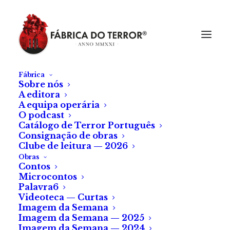
Fábrica
Sobre nós
A editora
A equipa operária
O podcast
Catálogo de Terror Português
Consignação de obras
Clube de leitura — 2026
Obras
Contos
Microcontos
Segredistas
Palavra6
Videoteca — Curtas
Imagem da Semana
de
Liliana Duarte Pereira
Imagem da Semana — 2025
Imagem da Semana — 2024