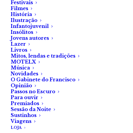
Festivais
Tantas quantas as suas vítimas. Era chegada a hora.
Filmes
História
Três os guardas que o vêm buscar. Três os degraus
Ilustração
Infantojuvenil
para o cadafalso.
Insólitos
Jovens autores
A corda tensiona. O pescoço estala. O corpo
Lazer
suspenso oscila.
Livros
Mitos, lendas e tradições
MOTELX
Sentença executada no terceiro dia do mês de Março
Música
de 1833.
Novidades
O Gabinete do Francisco
Três os cangalheiros que o retiram e levam. Três os
Opinião
Passos no Escuro
mortos com quem partilha a morgue.
Para ouvir
Premiados
Sessão da Noite
Sustinhos
Três badaladas na torre da igreja.
Viagens
LOJA