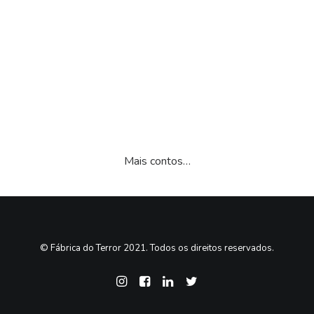
16.50
€
(com IVA)
Classificado
1
com
5.00
em 5
com base
em
classificação
de cliente
Mais contos…
© Fábrica do Terror 2021. Todos os direitos reservados.