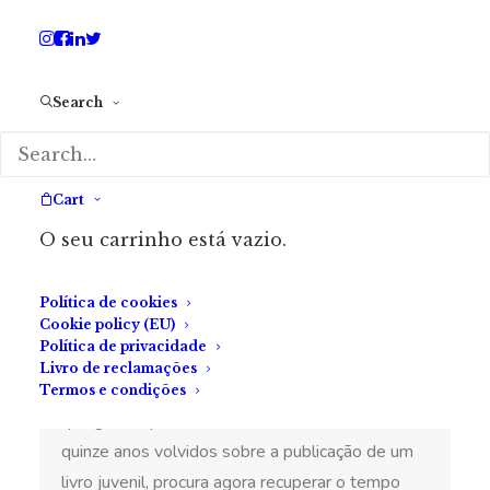
Afasta o lençol e levanta-se.
Três as vidas que ainda lhe restam.
Search
SOBRE O AUTOR
Cart
JP Félix da Costa
O seu carrinho está vazio.
Apaixonado por livros desde o primeiro dia em
que um lhe caiu nas mãos, JP (João Pedro) Félix
Política de cookies
Cookie policy (EU)
da Costa tem nutrido o gosto pela escrita. Pelas
Política de privacidade
circunstâncias da vida, esse caminho foi ficando
Livro de reclamações
perdido em fragmentos de textos e histórias
Termos e condições
que guarda para mais tarde terminar. Mais de
quinze anos volvidos sobre a publicação de um
livro juvenil, procura agora recuperar o tempo