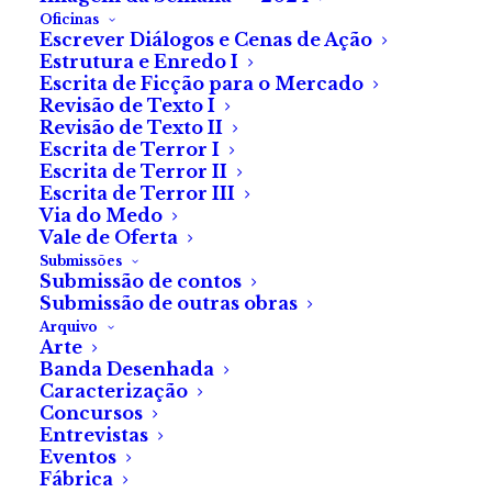
Oficinas
Escrever Diálogos e Cenas de Ação
Estrutura e Enredo I
Escrita de Ficção para o Mercado
Revisão de Texto I
Revisão de Texto II
Escrita de Terror I
Escrita de Terror II
Escrita de Terror III
Via do Medo
Vale de Oferta
Submissões
Submissão de contos
Três
Submissão de outras obras
Arquivo
Arte
De JP Félix da Costa
Banda Desenhada
Caracterização
Concursos
Entrevistas
Eventos
Três badaladas na torre da igreja.
Fábrica