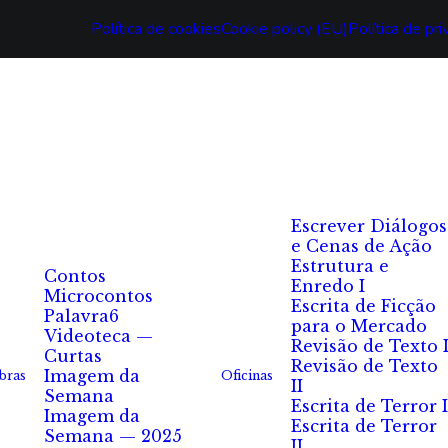
Política de cookies
Cookie policy (EU)
Política de pr
Escrever Diálogos
e Cenas de Ação
Estrutura e
Contos
Enredo I
Microcontos
Escrita de Ficção
Palavra6
para o Mercado
Videoteca —
Revisão de Texto 
Curtas
Revisão de Texto
Imagem da
bras
Oficinas
II
Semana
Escrita de Terror I
Imagem da
Escrita de Terror
Semana — 2025
II