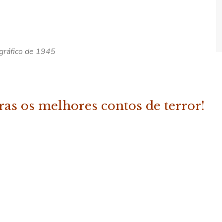
ográfico de 1945
tras os melhores contos de terror!
ADICIONAR
 do Terror – Vol. 2»