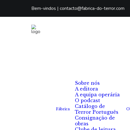
Bem-vindos |
contacto@fabrica-do-terror.com
Sobre nós
A editora
A equipa operária
O podcast
Catálogo de
Fábrica
O
Terror Português
Consignação de
obras
Clube de leitura