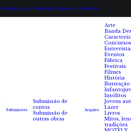
ivacidade
Livro de reclamações
Termos e condições
Arte
Banda De
Caracteri
Concurso
Entrevista
Eventos
Fábrica
Festivais
Filmes
História
Ilustração
Infantojuv
Insólitos
I
Submissão de
Jovens au
contos
Lazer
Submissões
Arquivo
Submissão de
Livros
outras obras
Mitos, len
tradições
MOTELX