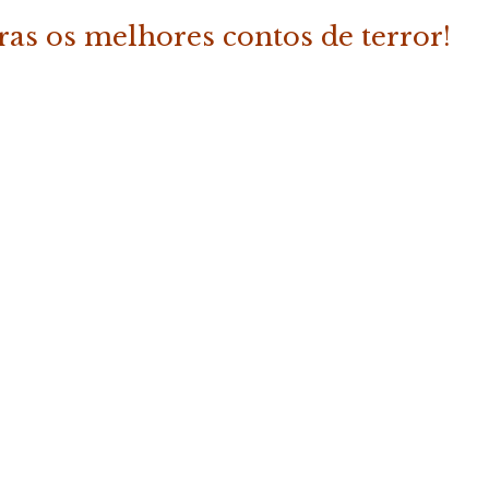
tras os melhores contos de terror!
ADICIONAR
 do Terror – Vol. 2»