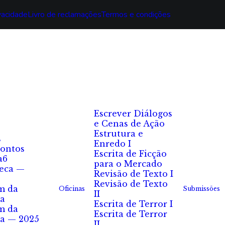
ivacidade
Livro de reclamações
Termos e condições
Escrever Diálogos
e Cenas de Ação
Estrutura e
s
Enredo I
ontos
Escrita de Ficção
a6
para o Mercado
eca —
Revisão de Texto I
Revisão de Texto
m da
Oficinas
Submissões
II
a
Escrita de Terror I
m da
Escrita de Terror
a — 2025
II