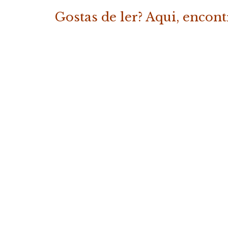
Gostas de ler? Aqui, encon
«Os Melhores Contos da Fábrica
COMPRAR
19.50
€
(com IVA)