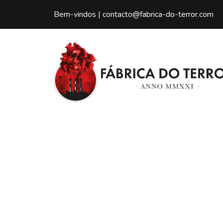
Bem-vindos |
contacto@fabrica-do-terror.com