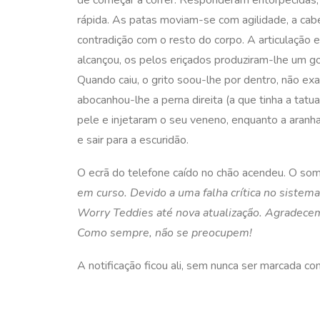
de começar a correr. Responderam entorpecidas, 
rápida. As patas moviam-se com agilidade, a ca
contradição com o resto do corpo. A articulação e
alcançou, os pelos eriçados produziram-lhe um go
Quando caiu, o grito soou-lhe por dentro, não ex
abocanhou-lhe a perna direita (a que tinha a tatu
pele e injetaram o seu veneno, enquanto a aranha
e sair para a escuridão.
O ecrã do telefone caído no chão acendeu. O som
em curso. Devido a uma falha crítica no siste
Worry Teddies até nova atualização. Agradece
Como sempre, não se preocupem!
A notificação ficou ali, sem nunca ser marcada com