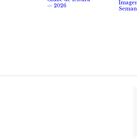
Image
— 2026
Seman