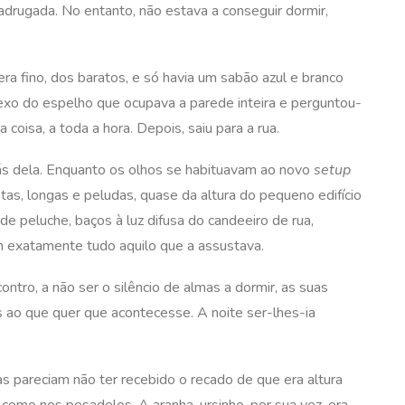
a madrugada. No entanto, não estava a conseguir dormir,
ra fino, dos baratos, e só havia um sabão azul e branco
lexo do espelho que ocupava a parede inteira e perguntou-
oisa, a toda a hora. Depois, saiu para a rua.
ás dela. Enquanto os olhos se habituavam ao novo
setup
etas, longas e peludas, quase da altura do pequeno edifício
de peluche, baços à luz difusa do candeeiro de rua,
 exatamente tudo aquilo que a assustava.
tro, a não ser o silêncio de almas a dormir, as suas
 ao que quer que acontecesse. A noite ser-lhes-ia
 pareciam não ter recebido o recado de que era altura