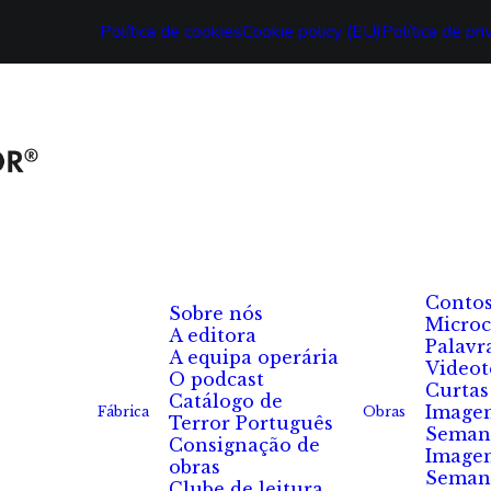
Política de cookies
Cookie policy (EU)
Política de pr
Conto
Sobre nós
Microc
A editora
Palavr
A equipa operária
Videot
O podcast
Curtas
Catálogo de
Image
Fábrica
Obras
Terror Português
Seman
Consignação de
Image
obras
Seman
Clube de leitura