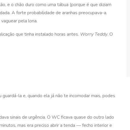
chão, e o chão duro como uma tábua (porque é que diziam
dada. A forte probabilidade de aranhas preocupava-a.
o vaguear pela lona.
plicação que tinha instalado horas antes.
Worry Teddy
. O
u guardá-la e, quando ela já não te incomodar mais, podes
dava sinais de urgência. O WC ficava quase do outro lado
nutos, mas era preciso abrir a tenda — fecho interior e