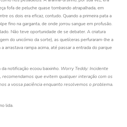
como nos pesadelos. A aranha-ursinho, por sua vez, era
beça fofa de peluche quase tombando atrapalhada, em
ntre os dois era eficaz, contudo. Quando a primeira pata a
lpe fino na garganta, de onde jorrou sangue em profusão.
alado. Não teve oportunidade de se debater. A criatura
agem do unicórnio da sorte), as quelíceras perfuraram-lhe a
 a arrastava rampa acima, até passar a entrada do parque
 da notificação ecoou baixinho.
Worry Teddy: Incidente
ma, recomendamos que evitem qualquer interação com os
mos a vossa paciência enquanto resolvemos o problema.
o lida.