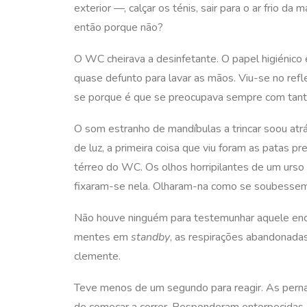
exterior —, calçar os ténis, sair para o ar frio d
então porque não?
O WC cheirava a desinfetante. O papel higiénico e
quase defunto para lavar as mãos. Viu-se no ref
se porque é que se preocupava sempre com tanta c
O som estranho de mandíbulas a trincar soou atr
de luz, a primeira coisa que viu foram as patas pr
térreo do WC. Os olhos horripilantes de um urso 
fixaram-se nela. Olharam-na como se soubessem
Não houve ninguém para testemunhar aquele encon
mentes em
standby
, as respirações abandonadas
clemente.
Teve menos de um segundo para reagir. As pernas