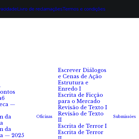
ivacidade
Livro de reclamações
Termos e condições
Escrever Diálogos
e Cenas de Ação
Estrutura e
s
Enredo I
ontos
Escrita de Ficção
a6
para o Mercado
eca —
Revisão de Texto I
Revisão de Texto
m da
Oficinas
Submissões
II
a
Escrita de Terror I
m da
Escrita de Terror
a — 2025
II