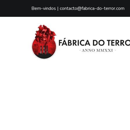
Bem-vindos |
contacto@fabrica-do-terror.com