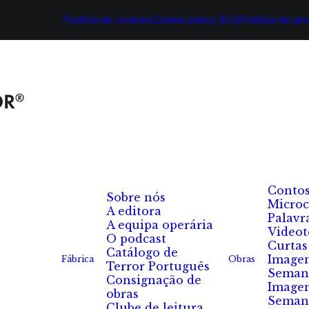
Política de cookies
Cookie policy (EU)
Política de pr
Conto
Sobre nós
Microc
A editora
Palavr
A equipa operária
Videot
O podcast
Curtas
Catálogo de
Image
Fábrica
Obras
Terror Português
Seman
Consignação de
Image
obras
Seman
Clube de leitura