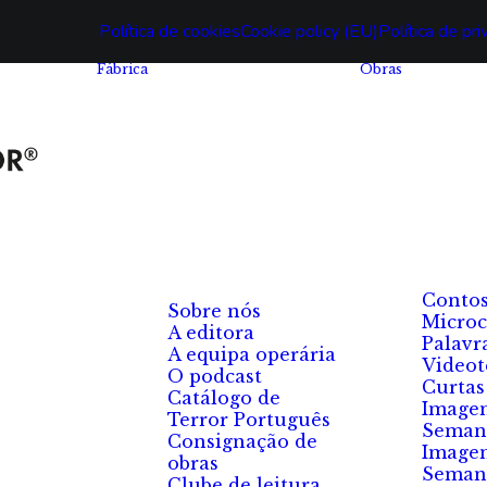
Política de cookies
Cookie policy (EU)
Política de pr
Fábrica
Obras
Conto
Sobre nós
Microc
A editora
Palavr
A equipa operária
Videot
O podcast
Curtas
Catálogo de
Image
Terror Português
Seman
Consignação de
Image
obras
Seman
Clube de leitura