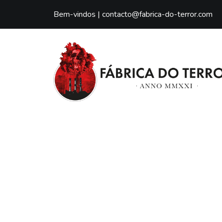
Bem-vindos |
contacto@fabrica-do-terror.com