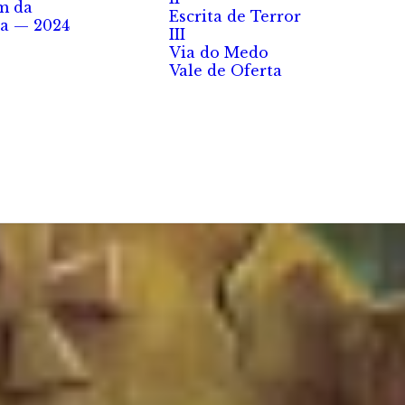
m da
Escrita de Terror
a — 2024
III
Via do Medo
Vale de Oferta