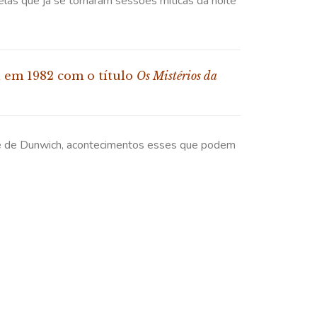
elas que já se tornaram sessões míticas da noite
l em 1982 com o título
Os Mistérios da
ade de Dunwich, acontecimentos esses que podem