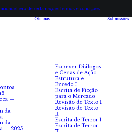
ivacidade
Livro de reclamações
Termos e condições
Oficinas
Submissões
Escrever Diálogos
e Cenas de Ação
Estrutura e
s
Enredo I
ontos
Escrita de Ficção
a6
para o Mercado
eca —
Revisão de Texto I
Revisão de Texto
m da
II
a
Escrita de Terror I
m da
Escrita de Terror
a — 2025
II