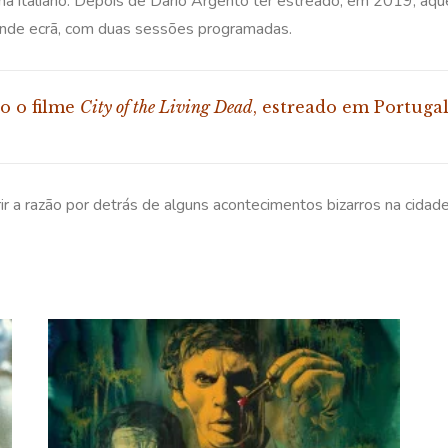
ma italiano. Depois de Dario Argento ter estreado, em 2019, aqu
grande ecrã, com duas sessões programadas.
do o filme
City of the Living Dead
, estreado em Portuga
ir a razão por detrás de alguns acontecimentos bizarros na cid