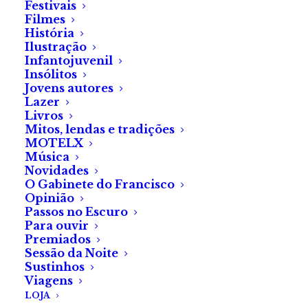
Categorias
Vales
,
Clube do livro
de
Festivais
Filmes
leitura
História
com
Ilustração
Share
vale
Infantojuvenil
Insólitos
para
Jovens autores
livros
Lazer
Livros
Mitos, lendas e tradições
MOTELX
Música
PRODUTOS RELACIONADOS
Novidades
O Gabinete do Francisco
Opinião
Passos no Escuro
Para ouvir
Premiados
Sessão da Noite
Sustinhos
Viagens
LOJA