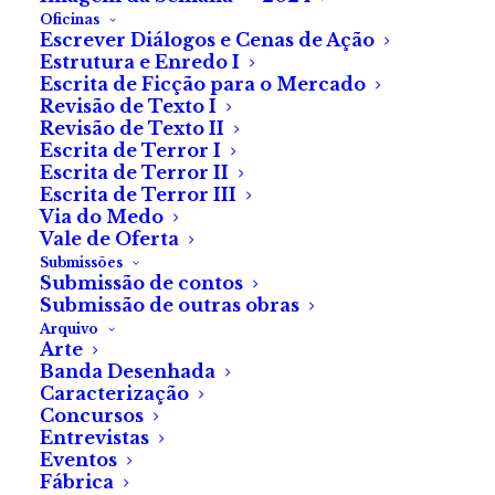
Oficinas
Escrever Diálogos e Cenas de Ação
5.00
€
Estrutura e Enredo I
(com IVA)
Escrita de Ficção para o Mercado
Revisão de Texto I
A inscrição para o nosso Clube de Leitura tem um
Revisão de Texto II
valor associado de 5 €. Este valor pode ser usado
Escrita de Terror I
como vale na compra de qualquer livro que a Fábrica
Escrita de Terror II
Escrita de Terror III
do Terror tenha à venda.
Via do Medo
É possível usar o cupão em conjunto com outros
Vale de Oferta
cupões (por exemplo, vários vales de outras
Submissões
Submissão de contos
inscrições).
Submissão de outras obras
Arquivo
Quantidade
Arte
ADICIONAR
Banda Desenhada
de
Caracterização
Inscrição
Concursos
no
Entrevistas
Eventos
clube
Fábrica