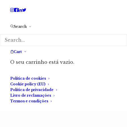
Search
Golpes Curtos — Os
melhores Microcontos da
Cart
Fábrica do Terror
O seu carrinho está vazio.
15.00
€
(com IVA)
Golpes Curtos — Os
Política de cookies
Cookie policy (EU)
Melhores
Política de privacidade
Livro de reclamações
Microcontos da
Termos e condições
Fábrica do Terror