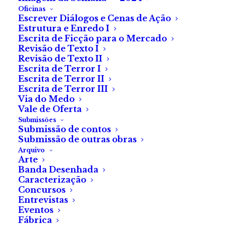
Oficinas
Escrever Diálogos e Cenas de Ação
Estrutura e Enredo I
Escrita de Ficção para o Mercado
Oficina — Revisão de Texto I
Revisão de Texto I
Revisão de Texto II
175.00
€
(com IVA)
Escrita de Terror I
Escrita de Terror II
Com a oficina de Revisão de
Escrita de Terror III
Texto I, vais poder aprimorar
Via do Medo
Vale de Oferta
os seus textos!
Submissões
Submissão de contos
Datas:
Submissão de outras obras
Arquivo
Arte
6, 13, 20 e 27 de setembro, 2026.
Banda Desenhada
Caracterização
Horário:
Concursos
14 h 00 – 16 h 30
Entrevistas
Eventos
Fábrica
Total: