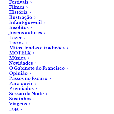
Festivais
10 h
Filmes
História
Ilustração
ADICIONAR
Infantojuvenil
Insólitos
Jovens autores
Lazer
Livros
Mitos, lendas e tradições
MOTELX
Música
Novidades
O Gabinete do Francisco
Opinião
Passos no Escuro
Para ouvir
Premiados
Sessão da Noite
Sustinhos
Viagens
LOJA