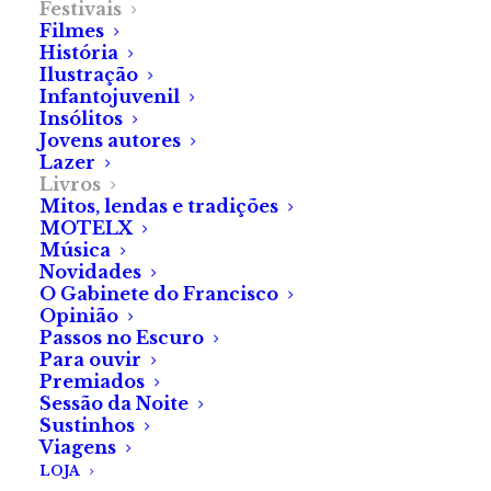
Festivais
pequena comunidade
Filmes
História
de terror com um
Ilustração
Infantojuvenil
imenso potencial de
Insólitos
Jovens autores
expansão.»
Lazer
Livros
Mitos, lendas e tradições
De Pedro Lucas Martins
MOTELX
Música
Novidades
O Gabinete do Francisco
Ao começar este artigo sobre
Opinião
Passos no Escuro
a apresentação do livro
Para ouvir
Sangue Novo
no 42.º Festival
Premiados
Sessão da Noite
Internacional de Cinema
Sustinhos
Fantástico do Porto, não
Viagens
posso deixar de pensar no
LOJA