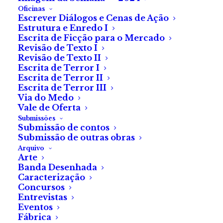
Oficinas
Escrever Diálogos e Cenas de Ação
Estrutura e Enredo I
Escrita de Ficção para o Mercado
Revisão de Texto I
Revisão de Texto II
Sobre a apresentação
Escrita de Terror I
Escrita de Terror II
do
Sangue Novo — Uma
Escrita de Terror III
Via do Medo
Antologia
no
Vale de Oferta
Submissões
Fantasporto
Submissão de contos
Submissão de outras obras
Arquivo
«Não são apenas
Arte
Banda Desenhada
nomes numa ficha
Caracterização
Concursos
técnica. São amigos na
Entrevistas
Eventos
escrita e na vida. Uma
Fábrica