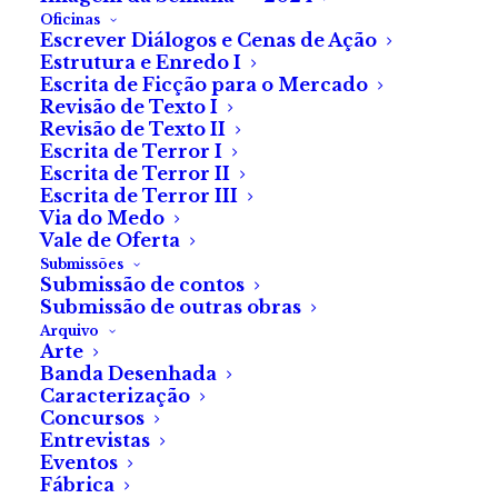
Oficinas
Escrever Diálogos e Cenas de Ação
Argumento de
Estrutura e Enredo I
Escrita de Ficção para o Mercado
Ishikawa Yugo e arte
Revisão de Texto I
de Araki Tsukasa
Revisão de Texto II
Escrita de Terror I
Escrita de Terror II
Escrita de Terror III
A conclusão das aventuras da
Via do Medo
jovem
zombie
Puuka!
Vale de Oferta
Submissões
Submissão de contos
Puuka, uma adolescente modelo fotográfica de
Submissão de outras obras
biquinis com pouco sucesso é atacada por
zombies
e
Arquivo
mordida por um deles. Como não poderia deixar de
Arte
Banda Desenhada
ser, transforma-se num, mas neste mundo a
Caracterização
transformação vai ser lenta e cheia de peripécias.
Concursos
Entrevistas
Ajudada pelo rapaz-
zombie
que a mordeu sem
Eventos
querer, Puuka vai tentar aprender a viver esta nova
Fábrica