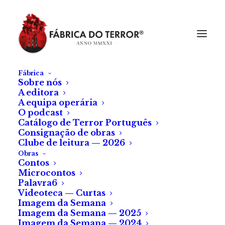
Fábrica
Sobre nós
A editora
A equipa operária
O podcast
Catálogo de Terror Português
Consignação de obras
Clube de leitura — 2026
Obras
Contos
Microcontos
Brevemente nas
Palavra6
Videoteca — Curtas
livrarias: Kyo Kara
Imagem da Semana
Zombie vol. 2
Imagem da Semana — 2025
Imagem da Semana — 2024