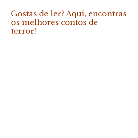
Gostas de ler? Aqui, encontras
os melhores contos de
terror!
ADICIONAR
«Os Melhores Contos da
Fábrica do Terror – Vol. 2»
COMPRAR
19.50
€
(com IVA)