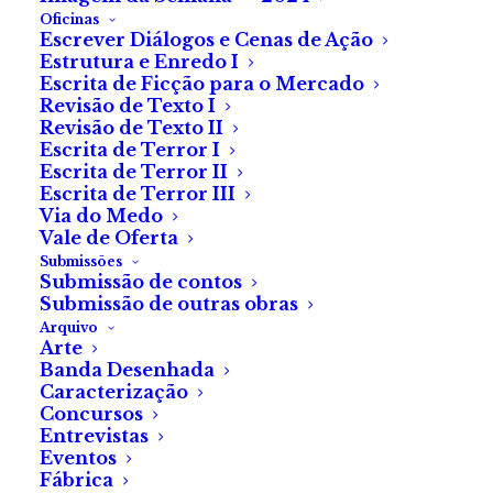
Oficinas
Escrever Diálogos e Cenas de Ação
Estrutura e Enredo I
Escrita de Ficção para o Mercado
Revisão de Texto I
Revisão de Texto II
Escrita de Terror I
Escrita de Terror II
Escrita de Terror III
Via do Medo
Vale de Oferta
Submissões
Submissão de contos
Encarnado
Submissão de outras obras
Arquivo
Arte
de
Pedro Lucas Martins
Banda Desenhada
Caracterização
Concursos
Entrevistas
Eventos
Foi
ele
que me obrigou a pintar a casa de encarnado.
Fábrica