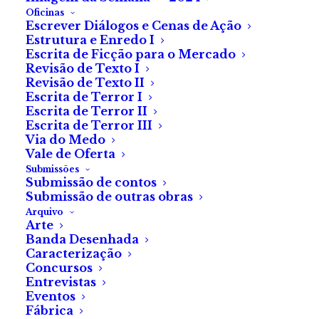
Oficinas
Escrever Diálogos e Cenas de Ação
Estrutura e Enredo I
Escrita de Ficção para o Mercado
Revisão de Texto I
Revisão de Texto II
Escrita de Terror I
Escrita de Terror II
Escrita de Terror III
Via do Medo
Vale de Oferta
Submissões
Submissão de contos
Escuta Activa
Submissão de outras obras
Arquivo
Arte
de
Liliana Duarte Pereira
Banda Desenhada
Caracterização
Concursos
Entrevistas
Eventos
As borrachas gordas encaixavam-se nos ouvidos,
Fábrica