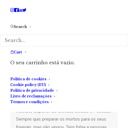
exemplo.
Search
*Este texto foi redigido segundo o Acordo
Ortográfico de 1945
Cart
SOBRE A AUTORA
O seu carrinho está vazio.
Política de cookies
Liliana Duarte Pereira
Cookie policy (EU)
Política de privacidade
Liliana Duarte Pereira, nascida a 30 de junho de
Livro de reclamações
Termos e condições
1986, é licenciada em Política Social através do
Instituto Superior de Ciências Sociais e Políticas.
Sempre quis preparar os mortos para os seus
funerais, mas não vingou. Tem fobia a pessoas