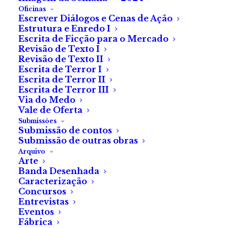
Oficinas
Escrever Diálogos e Cenas de Ação
Estrutura e Enredo I
Escrita de Ficção para o Mercado
Revisão de Texto I
Revisão de Texto II
Escrita de Terror I
Escrita de Terror II
Escrita de Terror III
Via do Medo
Vale de Oferta
Submissões
Submissão de contos
Paz
Submissão de outras obras
Arquivo
Arte
de Adrien Lochon
Banda Desenhada
Caracterização
Concursos
Entrevistas
Eventos
Acordei sobressaltada de novo. O sonho é sempre o
Fábrica