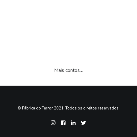
16.50
€
(com IVA)
Classificado
1
com
5.00
em 5
com base
em
classificação
de cliente
Mais contos…
© Fábrica do Terror 2021. Todos os direitos reservados.