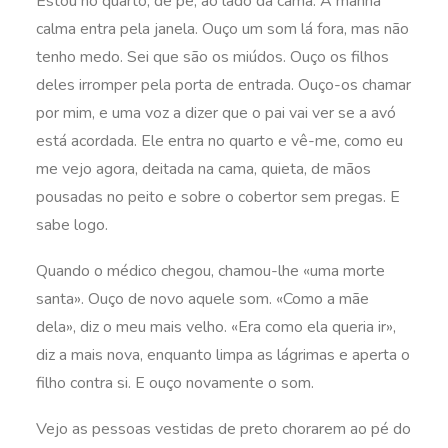
Estou no quarto, de pé, ao lado da cama. A manhã
calma entra pela janela. Ouço um som lá fora, mas não
tenho medo. Sei que são os miúdos. Ouço os filhos
deles irromper pela porta de entrada. Ouço-os chamar
por mim, e uma voz a dizer que o pai vai ver se a avó
está acordada. Ele entra no quarto e vê-me, como eu
me vejo agora, deitada na cama, quieta, de mãos
pousadas no peito e sobre o cobertor sem pregas. E
sabe logo.
Quando o médico chegou, chamou-lhe «uma morte
santa». Ouço de novo aquele som. «Como a mãe
dela», diz o meu mais velho. «Era como ela queria ir»,
diz a mais nova, enquanto limpa as lágrimas e aperta o
filho contra si. E ouço novamente o som.
Vejo as pessoas vestidas de preto chorarem ao pé do