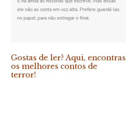
E há ainda as histórias que escreve. Mas essas
ele não as conta em voz alta. Prefere guardá-las
no papel, para não estragar o final.
Gostas de ler? Aqui, encontras
os melhores contos de
terror!
ADICIONAR
«Os Melhores Contos da
Fábrica do Terror – Vol. 2»